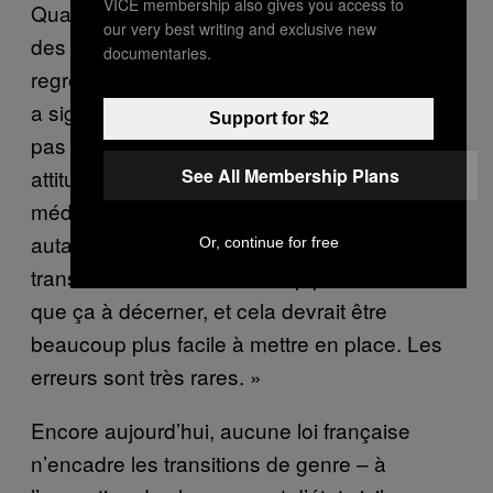
VICE membership also gives you access to
Quand bien même une personne qui a pris
our very best writing and exclusive new
des hormones ou fait une opération le
documentaries.
regretterait, à partir du moment où quelqu’un
a signé un consentement éclairé, il ne peut
Support for $2
pas attaquer en justice. » Chloé impute cette
See All Membership Plans
attitude à un manque d’information du corps
médical sur la transidentité. « Il n’y aurait pas
autant de délais si on connaissait mieux la
Or, continue for free
transidentité. C’est beaucoup plus évident
que ça à décerner, et cela devrait être
beaucoup plus facile à mettre en place. Les
erreurs sont très rares. »
Encore aujourd’hui, aucune loi française
n’encadre les transitions de genre – à