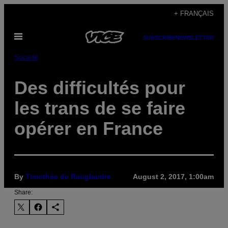
Skip
+ FRANÇAIS
to
Open
content
SUBSCRIBE
NEWSLETTER
Menu
Société
Des difficultés pour
les trans de se faire
opérer en France
By
Timothée de Rauglaudre
August 2, 2017, 1:00am
Share: