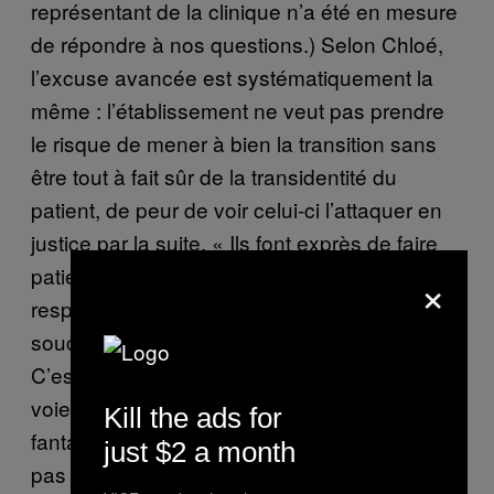
représentant de la clinique n’a été en mesure
de répondre à nos questions.) Selon Chloé,
l’excuse avancée est systématiquement la
même : l’établissement ne veut pas prendre
le risque de mener à bien la transition sans
être tout à fait sûr de la transidentité du
patient, de peur de voir celui-ci l’attaquer en
justice par la suite. « Ils font exprès de faire
patienter en plus, pour prendre moins de
×
responsabilités, pour éviter d’avoir des
soucis. » Un argument absurde pour Aaron. «
C’est le grand épouvantail des médecins qui
voient des personnes trans. Il y a ce
Kill the ads for
fantasme que, finalement, la personne ne va
just $2 a month
pas être trans et qu’elle va porter plainte.