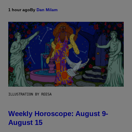
1 hour ago
By
Dan Milam
ILLUSTRATION BY REESA
Weekly Horoscope: August 9-
August 15