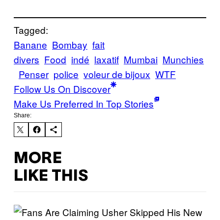
Tagged:
Banane
Bombay
fait
divers
Food
indé
laxatif
Mumbai
Munchies
Penser
police
voleur de bijoux
WTF
Follow Us On Discover
Make Us Preferred In Top Stories
Share:
MORE
LIKE THIS