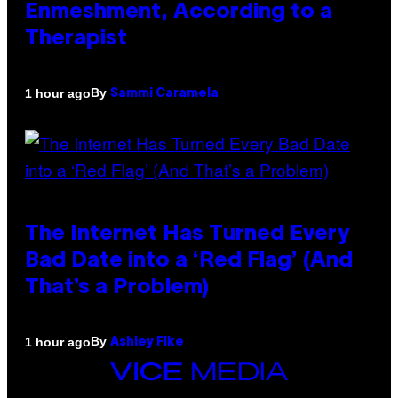
Enmeshment, According to a
Therapist
By
1 hour ago
Sammi Caramela
The Internet Has Turned Every
Bad Date into a ‘Red Flag’ (And
That’s a Problem)
By
1 hour ago
Ashley Fike
VICE
MEDIA