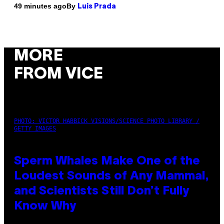
By
49 minutes ago
Luis Prada
MORE
FROM VICE
PHOTO: VICTOR HABBICK VISIONS/SCIENCE PHOTO LIBRARY /
GETTY IMAGES
Sperm Whales Make One of the
Loudest Sounds of Any Mammal,
and Scientists Still Don’t Fully
Know Why