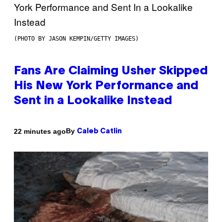
(PHOTO BY JASON KEMPIN/GETTY IMAGES)
Fans Are Claiming Usher Skipped
His New York Performance and
Sent in a Lookalike Instead
By
22 minutes ago
Caleb Catlin