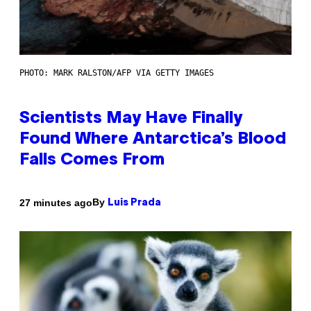
PHOTO: MARK RALSTON/AFP VIA GETTY IMAGES
Scientists May Have Finally
Found Where Antarctica’s Blood
Falls Comes From
By
27 minutes ago
Luis Prada