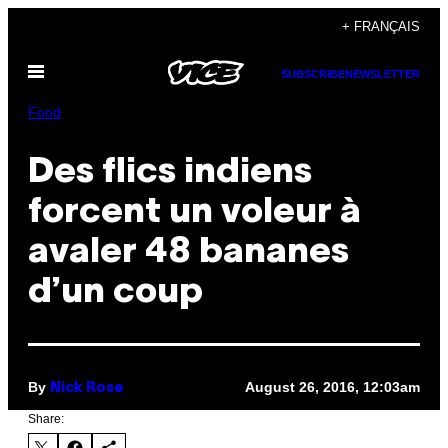
Skip
+ FRANÇAIS
to
Open
content
SUBSCRIBE
NEWSLETTER
Menu
Food
Des flics indiens
forcent un voleur à
avaler 48 bananes
d’un coup
By
August 26, 2016, 12:03am
Nick Rose
Share: