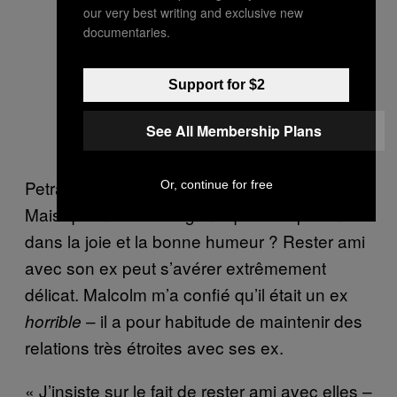
our very best writing and exclusive new
documentaries.
Support for $2
See All Membership Plans
Petra regrette « énormément » cette relation.
Or, continue for free
Mais qu’en est-il des gens qui se séparent
dans la joie et la bonne humeur ? Rester ami
avec son ex peut s’avérer extrêmement
délicat. Malcolm m’a confié qu’il était un ex
– il a pour habitude de maintenir des
horrible
relations très étroites avec ses ex.
« J’insiste sur le fait de rester ami avec elles –