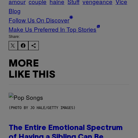
amour
couple
haine
Stuff
vengeance
Vice
Blog
Follow Us On Discover
Make Us Preferred In Top Stories
Share:
MORE
LIKE THIS
(PHOTO BY JO HALE/GETTY IMAGES)
The Entire Emotional Spectrum
of Having a Sibling Can Be