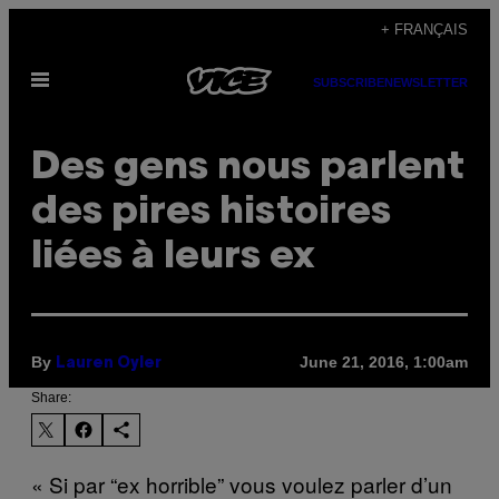
Skip
+ FRANÇAIS
to
Open
content
SUBSCRIBE
NEWSLETTER
Menu
Des gens nous parlent
des pires histoires
liées à leurs ex
By
June 21, 2016, 1:00am
Lauren Oyler
Share:
« Si par “ex horrible” vous voulez parler d’un