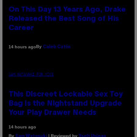
On This Day 13 Years Ago, Drake
Released the Best Song of His
Career
By
14 hours ago
Caleb Catlin
SAM WATANUKI FOR VICE
This Discreet Lockable Sex Toy
Bag Is the Nightstand Upgrade
Your Play Drawer Needs
14 hours ago
By
| Reviewed by
Sam Watanuki
Ysolt Usigan