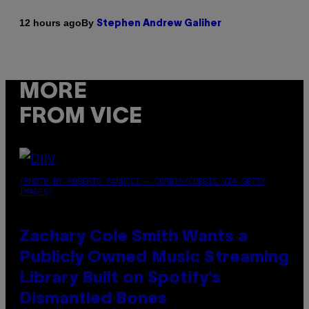
By
12 hours ago
Stephen Andrew Galiher
MORE
FROM VICE
(PHOTO BY ROBERTO PANUCCI – CORBIS/CORBIS VIA GETTY
IMAGES)
Zachary Cole Smith Wants a
Publicly Owned Music Streaming
Library Built on Spotify’s
Dismantled Bones