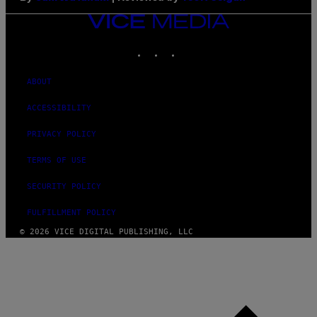
VICE
MEDIA
INSTAGRAM
TIKTOK
YOUTUBE
ABOUT
ACCESSIBILITY
PRIVACY POLICY
TERMS OF USE
SECURITY POLICY
FULFILLMENT POLICY
© 2026 VICE DIGITAL PUBLISHING, LLC