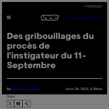
Skip
+ FRANÇAIS
to
Open
content
SUBSCRIBE
NEWSLETTER
Menu
Des gribouillages du
procès de
l’instigateur du 11-
Septembre
By
June 20, 2013, 5:58am
Molly Crabapple
Share: