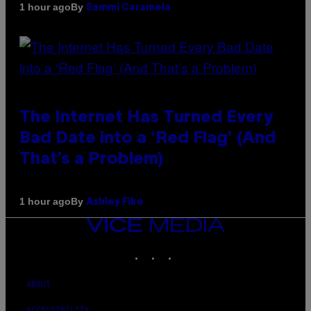
By
1 hour ago
Sammi Caramela
The Internet Has Turned Every
Bad Date into a ‘Red Flag’ (And
That’s a Problem)
By
1 hour ago
Ashley Fike
VICE
MEDIA
INSTAGRAM
TIKTOK
YOUTUBE
ABOUT
ACCESSIBILITY