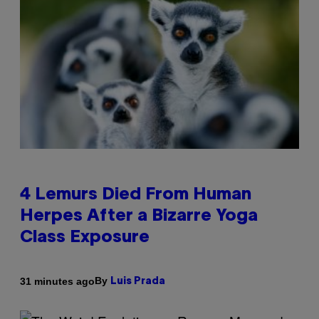
4 Lemurs Died From Human
Herpes After a Bizarre Yoga
Class Exposure
By
31 minutes ago
Luis Prada