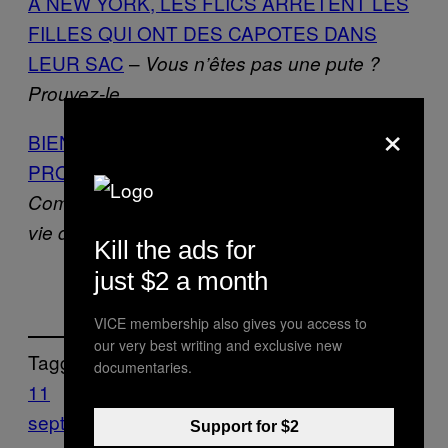
À NEW YORK, LES FLICS ARRÊTENT LES
FILLES QUI ONT DES CAPOTES DANS
LEUR SAC
–
Vous n’êtes pas une pute ?
Prouvez-le
×
BIENVENUE DANS LE MONDE D’UNE
PROFESSIONNELLE DE LA NUDITÉ
–
Comment j’ai utilisé mon cul pour financer ma
vie d’artiste
Kill the ads for
just $2 a month
VICE membership also gives you access to
our very best writing and exclusive new
Tagged:
documentaries.
11
septembre
Attentat
dessins
guantanamo
N
Support for $2