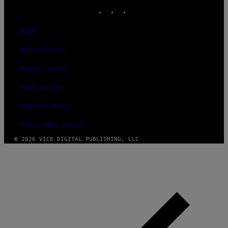
INSTAGRAM
TIKTOK
YOUTUBE
ABOUT
ACCESSIBILITY
PRIVACY POLICY
TERMS OF USE
SECURITY POLICY
FULFILLMENT POLICY
© 2026 VICE DIGITAL PUBLISHING, LLC