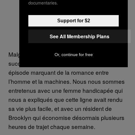
documentaries.
Des passagers attendent leur train
sur la ligne Q. Ils leur permet de
Support for $2
gagner un temps considérable sur
See All Membership Plans
leur trajet. Image : Madison Margolin
Malgré tout, le métro de la 2de avenue est un
Or, continue for free
succès, et restera dans les esprits comme un
épisode marquant de la romance entre
l’homme et la machines. Nous nous sommes
entretenus avec une femme handicapée qui
nous a expliqués que cette ligne avait rendu
sa vie plus facile, et avec un résident de
Brooklyn qui économise désormais plusieurs
heures de trajet chaque semaine.