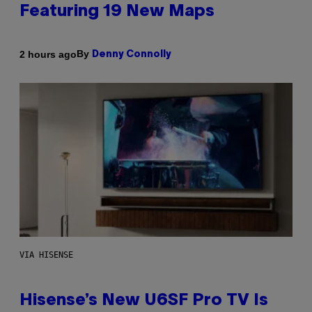
Featuring 19 New Maps
By
2 hours ago
Denny Connolly
VIA HISENSE
Hisense’s New U6SF Pro TV Is