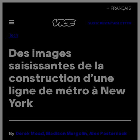
Skip
+ FRANÇAIS
to
Open
content
SUBSCRIBE
NEWSLETTER
Menu
Tech
Des images
saisissantes de la
construction d’une
ligne de métro à New
York
By
Derek Mead, Madison Margolin, Alex Pasternack