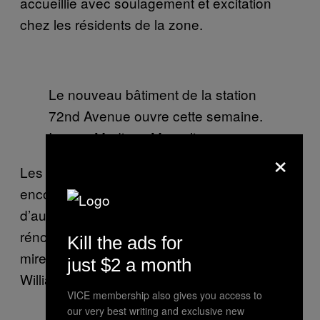
accueillie avec soulagement et excitation
chez les résidents de la zone.
Le nouveau bâtiment de la station
72nd Avenue ouvre cette semaine.
Image: Madison Margolin
×
Les agences de transport de New York ont
encore du pain sur la planche, puisque
d’autres projets controversés, comme la
rénovation de la ligne L, sont en ligne de
Kill the ads for
mire. Il s’agira de relier le quartier de
just $2 a month
Williamsburg (Brooklyn) à Manhattan.
VICE membership also gives you access to
our very best writing and exclusive new