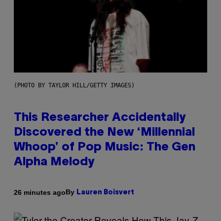
(PHOTO BY TAYLOR HILL/GETTY IMAGES)
This Researcher Accidentally
Discovered the New ‘Millennial
Whoop’ of Pop Music: The Gen
Alpha Melody
By
26 minutes ago
Lauren Boisvert