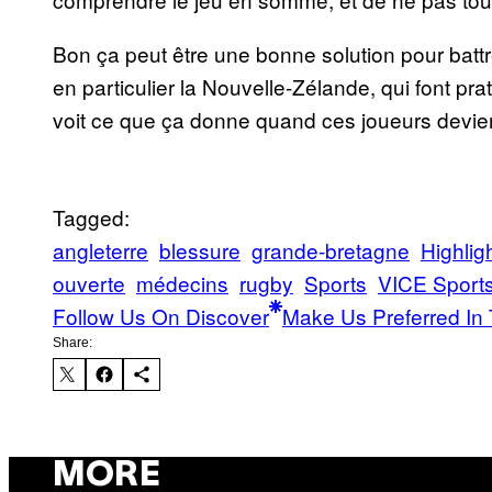
Bon ça peut être une bonne solution pour battr
en particulier la Nouvelle-Zélande, qui font pra
voit ce que ça donne quand ces joueurs devi
Tagged:
angleterre
blessure
grande-bretagne
Highlig
ouverte
médecins
rugby
Sports
VICE Sport
Follow Us On Discover
Make Us Preferred In 
Share:
MORE