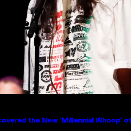
covered the New ‘Millennial Whoop’ o