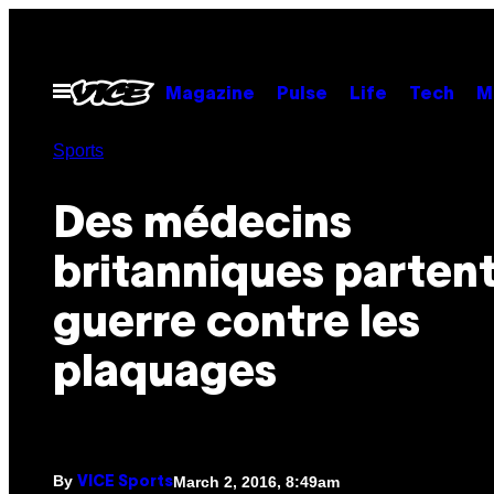
Skip
to
content
Open
Magazine
Pulse
Life
Tech
M
Menu
Sports
Des médecins
britanniques partent
guerre contre les
plaquages
By
March 2, 2016, 8:49am
VICE Sports