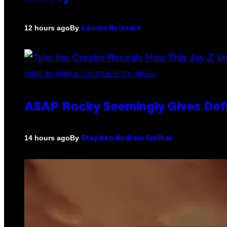
By
12 hours ago
Lauren Boisvert
PHOTO BY MONICA SCHIPPER/GETTY IMAGES
ASAP Rocky Seemingly Gives Defin
By
14 hours ago
Stephen Andrew Galiher