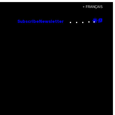
+ FRANÇAIS
Instagram
TikTok
YouTube
Google
Goog
Subscribe
Newsletter
Discove
Top
Posts