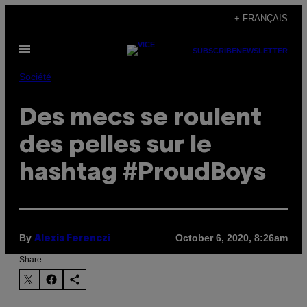
Skip
+ FRANÇAIS
to
Open
content
SUBSCRIBE
NEWSLETTER
Menu
Société
Des mecs se roulent
des pelles sur le
hashtag #ProudBoys
By
October 6, 2020, 8:26am
Alexis Ferenczi
Share: