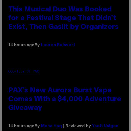
This Musical Duo Was Booked
for a Festival Stage That Didn’t
Exist, Then Gaslit by Organizers
By
14 hours ago
Lauren Boisvert
COURTESY OF PAX
PAX’s New Aurora Burst Vape
Comes With a $4,000 Adventure
Giveaway
By
| Reviewed by
14 hours ago
Maha Haq
Ysolt Usigan