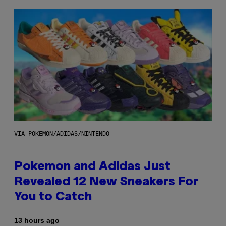
VIA POKEMON/ADIDAS/NINTENDO
Pokemon and Adidas Just
Revealed 12 New Sneakers For
You to Catch
13 hours ago