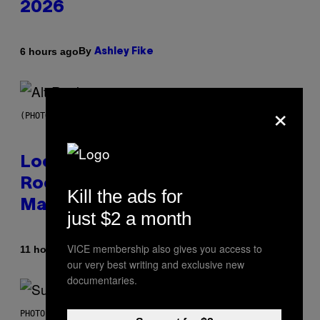
2026
By
6 hours ago
Ashley Fike
×
(PHOTO BY MICK HUTSON/REDFERNS)
Looking For the Perfect Alt-
Rock Mixtape for Your Boo? I
Kill the ads for
Made It for You Already
just $2 a month
VICE membership also gives you access to
By
11 hours ago
Lauren Boisvert
our very best writing and exclusive new
documentaries.
PHOTO BY NIELS VAN IPEREN/GETTY IMAGES