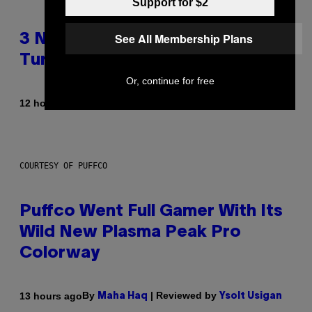
Support for $2
See All Membership Plans
3 No-Skip Britpop Albums
Turning 30 This Year
Or, continue for free
By
12 hours ago
Dan Milam
COURTESY OF PUFFCO
Puffco Went Full Gamer With Its
Wild New Plasma Peak Pro
Colorway
By
| Reviewed by
13 hours ago
Maha Haq
Ysolt Usigan