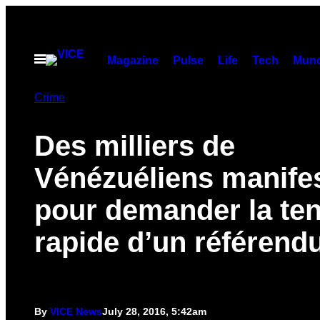
Skip
to
content
Open
Magazine
Pulse
Life
Tech
Munc
Menu
Crime
Des milliers de
Vénézuéliens manife
pour demander la te
rapide d’un référen
By
VICE News
July 28, 2016, 5:42am