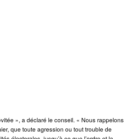
vitée », a déclaré le conseil. « Nous rappelons
ier, que toute agression ou tout trouble de
tés électorales, jusqu’à ce que l’ordre et la