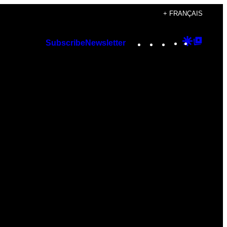
+ FRANÇAIS
Instagram
TikTok
YouTube
Google
Googl
Subscribe
Newsletter
Discover
Top
Posts