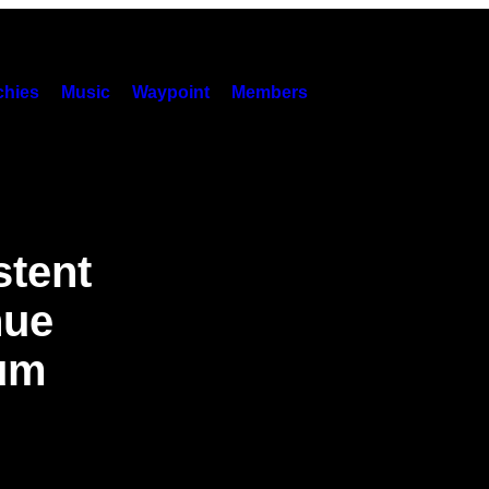
hies
Music
Waypoint
Members
stent
nue
dum