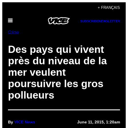
Skip
+ FRANÇAIS
to
Open
content
SUBSCRIBE
NEWSLETTER
Menu
Crime
Des pays qui vivent
près du niveau de la
mer veulent
poursuivre les gros
pollueurs
By
VICE News
June 11, 2015, 1:20am