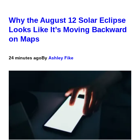
Why the August 12 Solar Eclipse
Looks Like It’s Moving Backward
on Maps
24 minutes ago
By
Ashley Fike