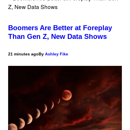
Boomers Are Better at Foreplay
Than Gen Z, New Data Shows
21 minutes ago
By
Ashley Fike