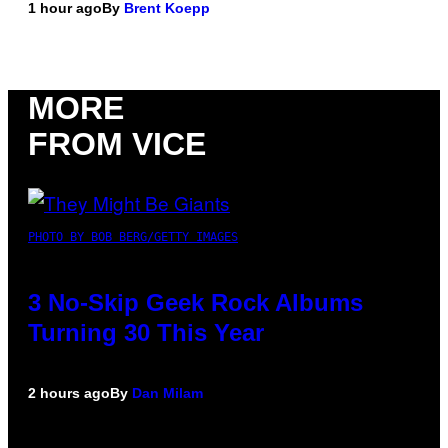
1 hour ago
By
Brent Koepp
MORE
FROM VICE
PHOTO BY BOB BERG/GETTY IMAGES
3 No-Skip Geek Rock Albums
Turning 30 This Year
2 hours ago
By
Dan Milam