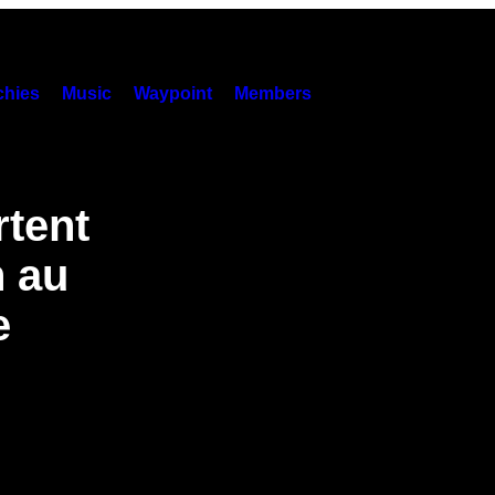
hies
Music
Waypoint
Members
rtent
n au
e