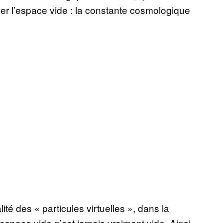
er l’espace vide : la constante cosmologique
té des « particules virtuelles », dans la
espace vide n’est jamais vraiment vide. Ainsi,