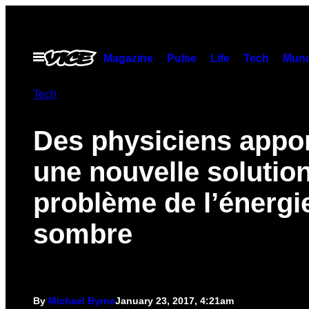
Skip
to
content
Open
Magazine
Pulse
Life
Tech
Munc
Menu
Tech
Des physiciens appo
une nouvelle solutio
problème de l’énergi
sombre
By
Michael Byrne
January 23, 2017, 4:21am