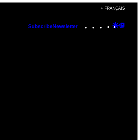
+ FRANÇAIS
Instagram
TikTok
YouTube
Google
Googl
Subscribe
Newsletter
Discover
Top
Posts