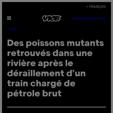
Skip
+ FRANÇAIS
to
Open
content
SUBSCRIBE
NEWSLETTER
Menu
Crime
Des poissons mutants
retrouvés dans une
rivière après le
déraillement d’un
train chargé de
pétrole brut