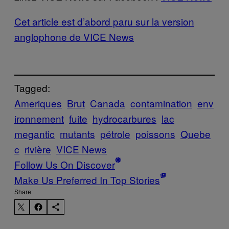
Cet article est d’abord paru sur la version
anglophone de VICE News
Tagged:
Ameriques
Brut
Canada
contamination
env
ironnement
fuite
hydrocarbures
lac
megantic
mutants
pétrole
poissons
Quebe
c
rivière
VICE News
Follow Us On Discover
Make Us Preferred In Top Stories
Share: