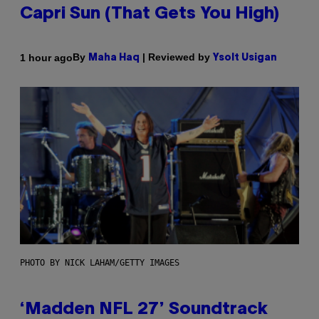
Capri Sun (That Gets You High)
By
| Reviewed by
1 hour ago
Maha Haq
Ysolt Usigan
PHOTO BY NICK LAHAM/GETTY IMAGES
‘Madden NFL 27’ Soundtrack