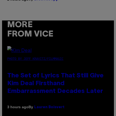
MORE
FROM VICE
PHOTO BY JEFF KRAVITZ/FILMMAGIC
The Set of Lyrics That Still Give
Kim Deal Firsthand
Embarrassment Decades Later
By
3 hours ago
Lauren Boisvert