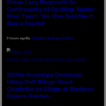
Steve Lacy Responds to
Controversy of Spoiling ‘Spider-
Man’ Twist: ‘No One Told Me It
Was a Secret’
By
3 hours ago
Stephen Andrew Galiher
PHOTO BY EMMA MCINTYRE/GETTY IMAGES FOR SIRIUSXM
2000s Nostalgia Overload:
Hilary Duff Brings Good
Charlotte on Stage at Madison
Square Garden