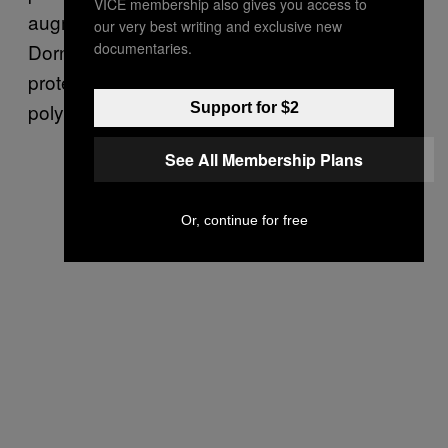
VICE membership also gives you access to
augmenté », a expliqué à VICE News Sarah
our very best writing and exclusive new
Dorner, une chercheuse spécialisée dans la
documentaries.
protection des eaux de source à l’École
polytechnique de Montréal.
Support for $2
See All Membership Plans
Or, continue for free