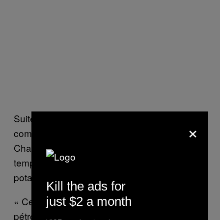
Suite à l’accident de train de 2013, toutes les
×
communautés vivant le long de la rivière
Chaudière avaient été forcées de se tourner
temporairement vers d’autres sources d’eau
potable.
Kill the ads for
just $2 a month
« Ces dernières années, les quantités de
pétrole transitant à travers le Québec ont