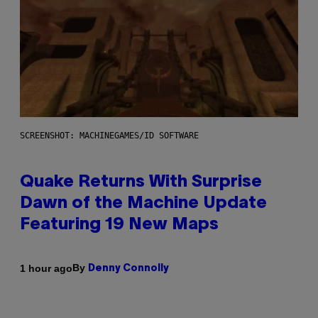
SCREENSHOT: MACHINEGAMES/ID SOFTWARE
Quake Returns With Surprise
Dawn of the Machine Update
Featuring 19 New Maps
By
1 hour ago
Denny Connolly