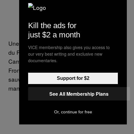
Gilbert Collard et Marion Maréchal-
Kill the ads for
Le Pen parlent à un manifestant.
just $2 a month
Une semaine plus tôt, le Premier secrétaire
VICE membership also gives you access to
du Parti socialiste Jean-Christophe
our very best writing and exclusive new
Cambadélis avait
dénoncé
la « patte » du
documentaries.
Front national dans les manifestations
sauvages et nocturnes de policiers. Les
Support for $2
manifestants contestent un tel pilotage.
See All Membership Plans
Or, continue for free