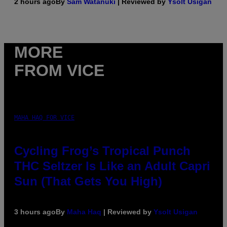
2 hours ago
By
Sam Watanuki
| Reviewed by
Ysolt Usigan
MORE
FROM VICE
MAHA HAQ FOR VICE
Cycling Frog’s Tropical Punch
THC Seltzer Is Like an Adult Capri
Sun (That Gets You High)
3 hours ago
By
Maha Haq
| Reviewed by
Ysolt Usigan