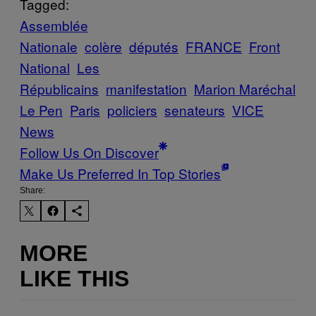
Tagged:
Assemblée
Nationale
colère
députés
FRANCE
Front
National
Les
Républicains
manifestation
Marion Maréchal
Le Pen
Paris
policiers
senateurs
VICE
News
Follow Us On Discover
Make Us Preferred In Top Stories
Share:
MORE
LIKE THIS