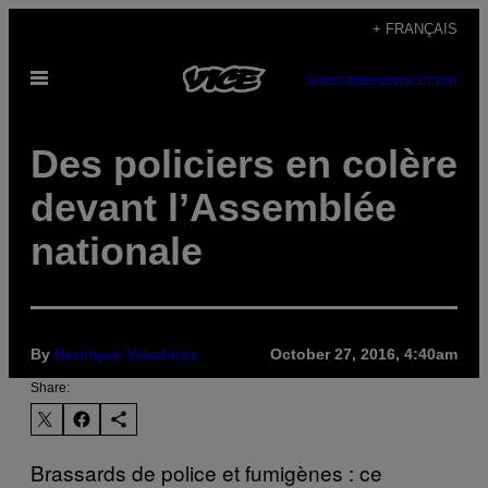
Skip
+ FRANÇAIS
to
Open
content
SUBSCRIBE
NEWSLETTER
Menu
Des policiers en colère
devant l’Assemblée
nationale
By
Henrique Valadares
October 27, 2016, 4:40am
Share:
Brassards de police et fumigènes : ce