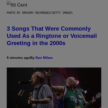
PHOTO BY GREGORY BOJORQUEZ/GETTY IMAGES
3 Songs That Were Commonly
Used As a Ringtone or Voicemail
Greeting in the 2000s
5 minutes ago
By
Dan Milam