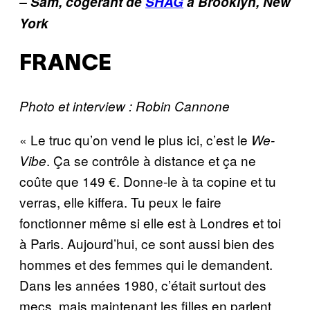
– Sam, cogérant de
SHAG
à Brooklyn, New
York
FRANCE
Photo et interview : Robin Cannone
« Le truc qu’on vend le plus ici, c’est le
We-
. Ça se contrôle à distance et ça ne
Vibe
coûte que 149 €. Donne-le à ta copine et tu
verras, elle kiffera. Tu peux le faire
fonctionner même si elle est à Londres et toi
à Paris. Aujourd’hui, ce sont aussi bien des
hommes et des femmes qui le demandent.
Dans les années 1980, c’était surtout des
mecs, mais maintenant les filles en parlent