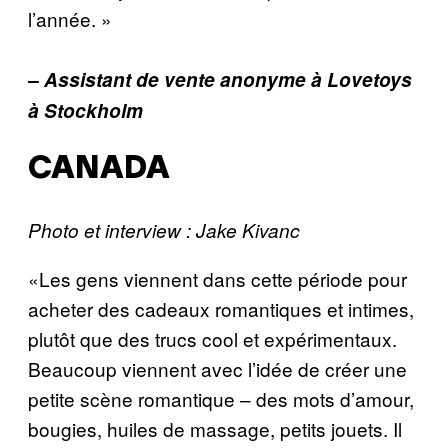
l’année. »
– Assistant de vente anonyme à Lovetoys
à Stockholm
CANADA
Photo et interview : Jake Kivanc
«Les gens viennent dans cette période pour
acheter des cadeaux romantiques et intimes,
plutôt que des trucs cool et expérimentaux.
Beaucoup viennent avec l’idée de créer une
petite scène romantique – des mots d’amour,
bougies, huiles de massage, petits jouets. Il