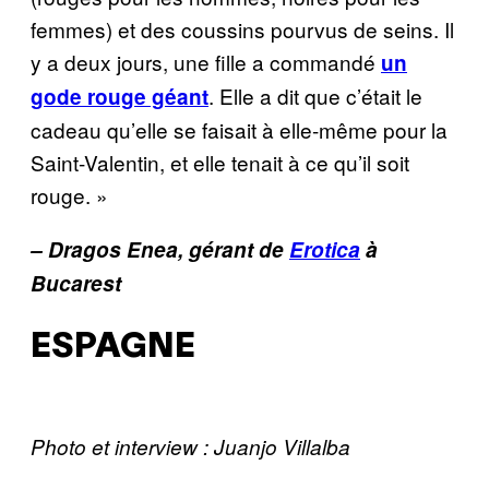
femmes) et des coussins pourvus de seins. Il
y a deux jours, une fille a commandé
un
. Elle a dit que c’était le
gode rouge géant
cadeau qu’elle se faisait à elle-même pour la
Saint-Valentin, et elle tenait à ce qu’il soit
rouge. »
– Dragos Enea, gérant de
Erotica
à
Bucarest
ESPAGNE
Photo et interview : Juanjo Villalba