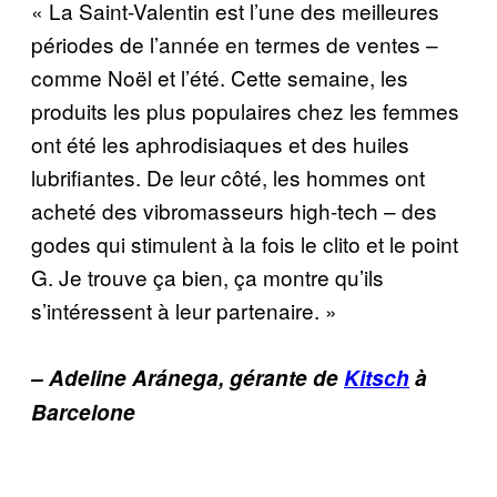
« La Saint-Valentin est l’une des meilleures
périodes de l’année en termes de ventes –
comme Noël et l’été. Cette semaine, les
produits les plus populaires chez les femmes
ont été les aphrodisiaques et des huiles
lubrifiantes. De leur côté, les hommes ont
acheté des vibromasseurs high-tech – des
godes qui stimulent à la fois le clito et le point
G. Je trouve ça bien, ça montre qu’ils
s’intéressent à leur partenaire. »
– Adeline Aránega, gérante de
Kitsch
à
Barcelone