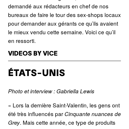
demandé aux rédacteurs en chef de nos
bureaux de faire le tour des sex-shops locaux
pour demander aux gérants ce qu’ils avaient
le mieux vendu cette semaine. Voici ce qu’il
en ressorti.
VIDEOS BY VICE
ÉTATS-UNIS
Photo et interview : Gabriella Lewis
« Lors la dernière Saint-Valentin, les gens ont
été très influencés par
Cinquante nuances de
. Mais cette année, ce type de produits
Grey