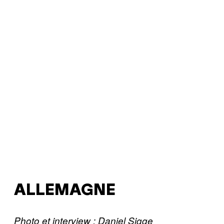
ALLEMAGNE
Photo et interview : Daniel Sigge