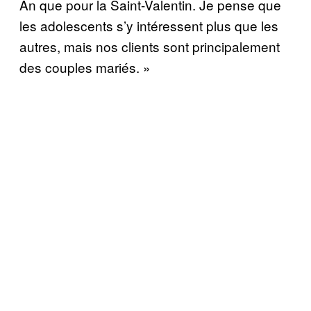
An que pour la Saint-Valentin. Je pense que
les adolescents s’y intéressent plus que les
autres, mais nos clients sont principalement
des couples mariés. »