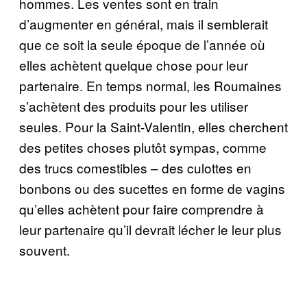
hommes. Les ventes sont en train
d’augmenter en général, mais il semblerait
que ce soit la seule époque de l’année où
elles achètent quelque chose pour leur
partenaire. En temps normal, les Roumaines
s’achètent des produits pour les utiliser
seules. Pour la Saint-Valentin, elles cherchent
des petites choses plutôt sympas, comme
des trucs comestibles – des culottes en
bonbons ou des sucettes en forme de vagins
qu’elles achètent pour faire comprendre à
leur partenaire qu’il devrait lécher le leur plus
souvent.