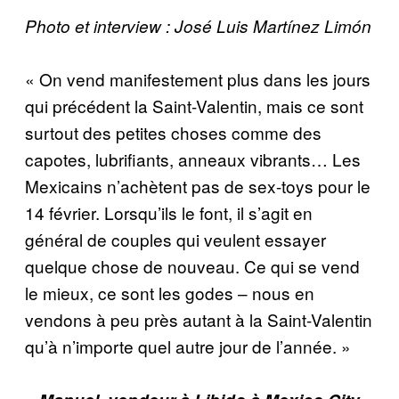
Photo et interview : José Luis Martínez Limón
« On vend manifestement plus dans les jours
qui précédent la Saint-Valentin, mais ce sont
surtout des petites choses comme des
capotes, lubrifiants, anneaux vibrants… Les
Mexicains n’achètent pas de sex-toys pour le
14 février. Lorsqu’ils le font, il s’agit en
général de couples qui veulent essayer
quelque chose de nouveau. Ce qui se vend
le mieux, ce sont les godes – nous en
vendons à peu près autant à la Saint-Valentin
qu’à n’importe quel autre jour de l’année. »