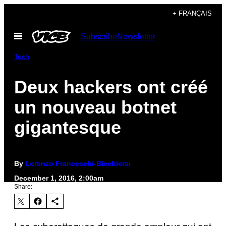
Skip
+ FRANÇAIS
to
Open
Subscribe
Newsletter
content
Menu
Tech
Deux hackers ont créé
un nouveau botnet
gigantesque
By
Lorenzo Franceschi-Bicchierai
December 1, 2016, 2:00am
Share:
Les cyberattaques de grande ampleur qui ont