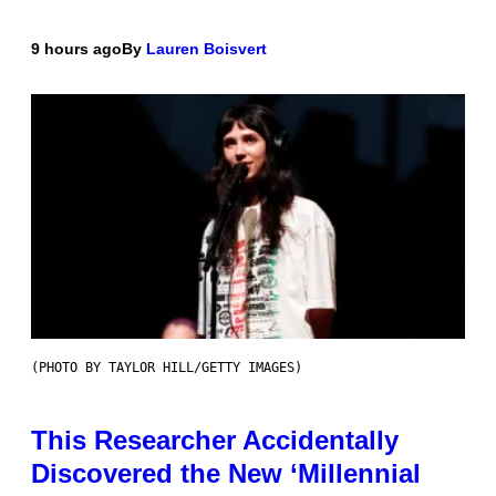
9 hours ago
By
Lauren Boisvert
(PHOTO BY TAYLOR HILL/GETTY IMAGES)
This Researcher Accidentally
Discovered the New ‘Millennial