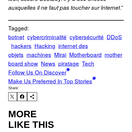
.”
auxquelles il ne faut pas toucher sur Internet
Tagged:
botnet
cybercriminalité
cybersécurité
DDoS
hackers
Hacking
internet des
objets
machines
Mirai
Motherboard
mother
board show
News
piratage
Tech
Follow Us On Discover
Make Us Preferred In Top Stories
Share:
MORE
LIKE THIS