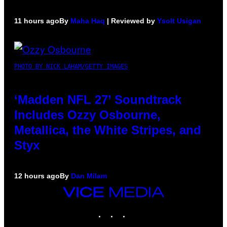
11 hours ago
By
Maha Haq
| Reviewed by
Ysolt Usigan
PHOTO BY NICK LAHAM/GETTY IMAGES
‘Madden NFL 27’ Soundtrack
Includes Ozzy Osbourne,
Metallica, the White Stripes, and
Styx
12 hours ago
By
Dan Milam
VICE
MEDIA
INSTAGRAM
TIKTOK
YOUTUBE