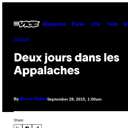
Skip
to
content
Open
Magazine
Pulse
Life
Tech
M
Menu
Société
Deux jours dans les
Appalaches
By
September 28, 2015, 1:00am
Bruce Gilden
Share: