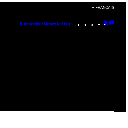
+ FRANÇAIS
Instagram
TikTok
YouTube
Google
Goog
Subscribe
Newsletter
Discove
Top
Posts