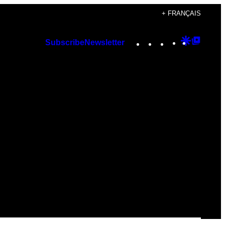
+ FRANÇAIS
Instagram
TikTok
YouTube
Google
Googl
Subscribe
Newsletter
Discover
Top
Posts