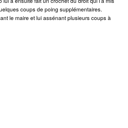
i a ensuite fait un crochet du droit qui l’a mis
er quelques coups de poing supplémentaires.
ant le maire et lui assénant plusieurs coups à