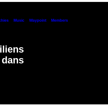
hies
Music
Waypoint
Members
iliens
d dans