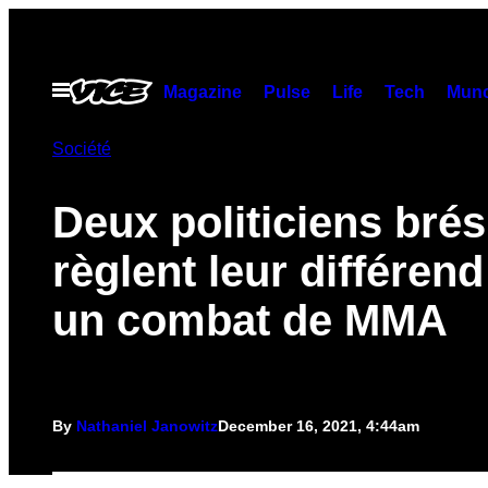
Skip
to
content
Open
Magazine
Pulse
Life
Tech
Munc
Menu
Société
Deux politiciens brés
règlent leur différen
un combat de MMA
By
Nathaniel Janowitz
December 16, 2021, 4:44am