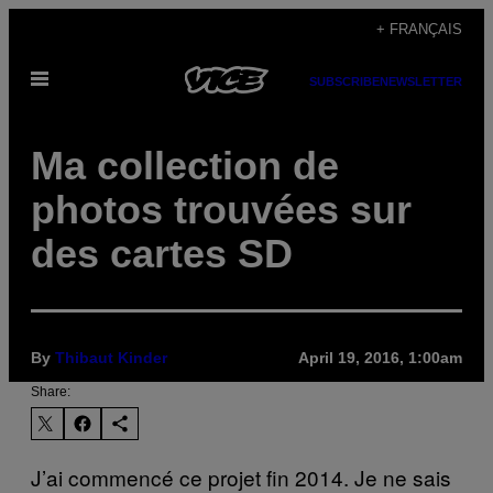
Skip
+ FRANÇAIS
to
Open
content
SUBSCRIBE
NEWSLETTER
Menu
Ma collection de
photos trouvées sur
des cartes SD
By
Thibaut Kinder
April 19, 2016, 1:00am
Share:
J’ai commencé ce projet fin 2014. Je ne sais