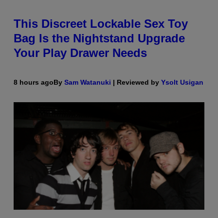
This Discreet Lockable Sex Toy
Bag Is the Nightstand Upgrade
Your Play Drawer Needs
8 hours ago
By
Sam Watanuki
| Reviewed by
Ysolt Usigan