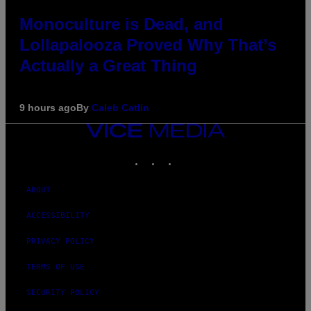
Monoculture is Dead, and
Lollapalooza Proved Why That’s
Actually a Great Thing
9 hours ago
By
Caleb Catlin
VICE
MEDIA
INSTAGRAM
TIKTOK
YOUTUBE
ABOUT
ACCESSIBILITY
PRIVACY POLICY
TERMS OF USE
SECURITY POLICY