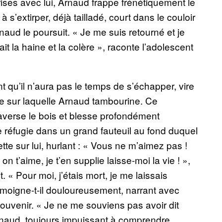
prises avec lui, Arnaud frappe frénétiquement le
 s’extirper, déjà tailladé, court dans le couloir
rnaud le poursuit. « Je me suis retourné et je
it la haine et la colère », raconte l’adolescent
t qu’il n’aura pas le temps de s’échapper, vire
rte sur laquelle Arnaud tambourine. Ce
raverse le bois et blesse profondément
 réfugie dans un grand fauteuil au fond duquel
jette sur lui, hurlant : « Vous ne m’aimez pas !
 t’aime, je t’en supplie laisse-moi la vie ! »,
 « Pour moi, j’étais mort, je me laissais
», témoigne-t-il douloureusement, narrant avec
souvenir. « Je ne me souviens pas avoir dit
 Arnaud, toujours impuissant à comprendre