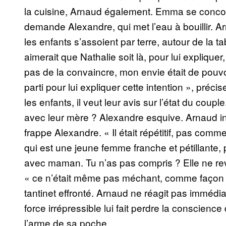
la cuisine, Arnaud également. Emma se concoct
demande Alexandre, qui met l’eau à bouillir. Ar
les enfants s’assoient par terre, autour de la t
aimerait que Nathalie soit là, pour lui expliquer,
pas de la convaincre, mon envie était de pouv
parti pour lui expliquer cette intention », précis
les enfants, il veut leur avis sur l’état du coup
avec leur mère ? Alexandre esquive. Arnaud insi
frappe Alexandre. « Il était répétitif, pas comm
qui est une jeune femme franche et pétillante, p
avec maman. Tu n’as pas compris ? Elle ne re
« ce n’était même pas méchant, comme façon d
tantinet effronté. Arnaud ne réagit pas immédi
force irrépressible lui fait perdre la conscienc
l’arme de sa poche.