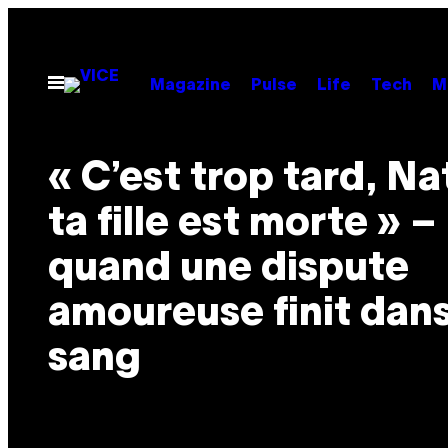
Skip
to
content
Open
Magazine
Pulse
Life
Tech
M
Menu
« C’est trop tard, Na
ta fille est morte » –
quand une dispute
amoureuse finit dans
sang