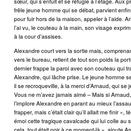
sœur, qui s’enfuit et se réfugie à l’étage. Aux 
frêle jeune homme qui se débat, parvient enfin à
pour fuir hors de la maison, appeler à l’aide. A
l’ai vu, le couteau à la main, son visage exprima
à la cour d’assises.
Alexandre court vers la sortie mais, comprenan
vers le bureau, retient de tout son poids la po
dernier frappe la paroi avec son couteau qui t
Alexandre, qui lâche prise. Le jeune homme se
il se recroqueville, à la merci d’Arnaud, qui se 
Vous ne m’avez jamais aimé – Mais si Arnaud, on
l’implore Alexandre en parant au mieux l’assaut.
frapper, mais c’était clair qu’il allait me finir 
émoi cette tragique cavalcade qui lui colle au 
cela, tout était noir à ce moment-là », ajoute