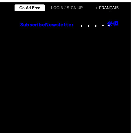
Go Ad Free
LOGIN / SIGN UP
+ FRANÇAIS
Instagram
TikTok
YouTube
Google
Goog
Subscribe
Newsletter
Discove
Top
Posts