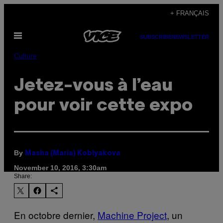
Skip
+ FRANÇAIS
to
Open
content
SUBSCRIBE
NEWSLETTER
Menu
Culture
Jetez-vous à l’eau
pour voir cette expo
By
Masha (Maria) Koblyakova
November 10, 2016, 3:30am
Share:
En octobre dernier,
Machine Project
, un