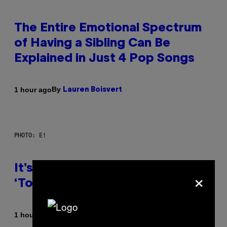
The Entire Emotional Spectrum
of Having a Sibling Can Be
Explained in Just 4 Pop Songs
By
1 hour ago
Lauren Boisvert
PHOTO: E!
It’s Time for WWE to Bring Back
×
‘Total Divas’
By
1 hour ago
Haley Miller