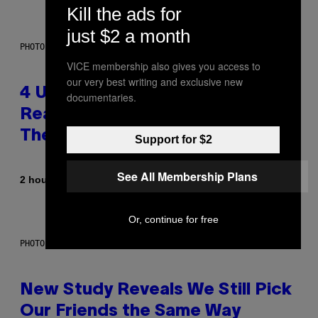
Kill the ads for
just $2 a month
PHOTO: GCSHUTTER / GETTY IMAGES
VICE membership also gives you access to
our very best writing and exclusive new
4 Unexpected but Common
documentaries.
Reasons Couples End Up in
Therapy, According to an Expert
Support for $2
See All Membership Plans
By
2 hours ago
Sammi Caramela
Or, continue for free
PHOTO: CSA-PRINTSTOCK / GETTY IMAGES
New Study Reveals We Still Pick
Our Friends the Same Way