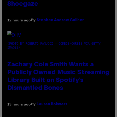
Shoegaze
By
12 hours ago
Stephen Andrew Galiher
(PHOTO BY ROBERTO PANUCCI – CORBIS/CORBIS VIA GETTY
IMAGES)
Zachary Cole Smith Wants a
Publicly Owned Music Streaming
Library Built on Spotify’s
Dismantled Bones
By
13 hours ago
Lauren Boisvert