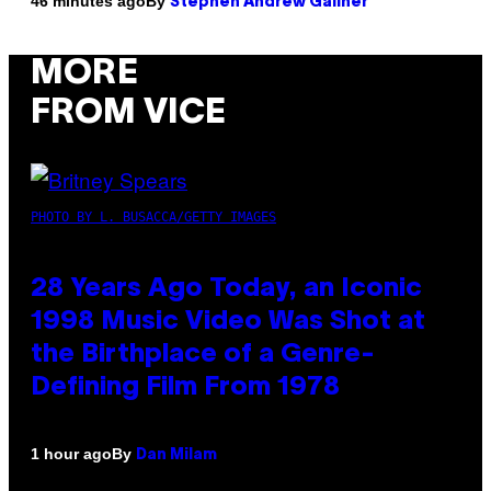
By
46 minutes ago
Stephen Andrew Galiher
MORE
FROM VICE
PHOTO BY L. BUSACCA/GETTY IMAGES
28 Years Ago Today, an Iconic
1998 Music Video Was Shot at
the Birthplace of a Genre-
Defining Film From 1978
By
1 hour ago
Dan Milam