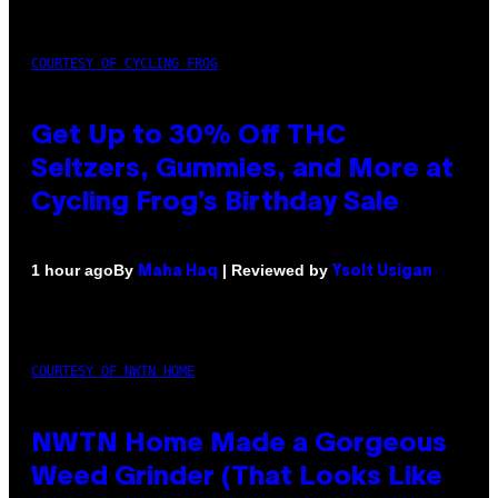
COURTESY OF CYCLING FROG
Get Up to 30% Off THC
Seltzers, Gummies, and More at
Cycling Frog’s Birthday Sale
By
| Reviewed by
1 hour ago
Maha Haq
Ysolt Usigan
COURTESY OF NWTN HOME
NWTN Home Made a Gorgeous
Weed Grinder (That Looks Like