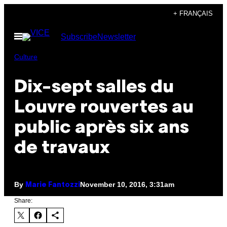
Skip
+ FRANÇAIS
to
Open
Subscribe
Newsletter
content
Menu
Culture
Dix-sept salles du
Louvre rouvertes au
public après six ans
de travaux
By
November 10, 2016, 3:31am
Marie Fantozzi
Share: