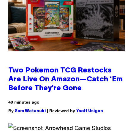
Two Pokemon TCG Restocks
Are Live On Amazon—Catch ‘Em
Before They’re Gone
40 minutes ago
By
| Reviewed by
Sam Watanuki
Ysolt Usigan