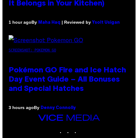
It Belongs in Your Kitchen)
By
| Reviewed by
1 hour ago
Maha Haq
Ysolt Usigan
SCREENSHOT: POKEMON GO
Pokémon GO Fire and Ice Hatch
Day Event Guide – All Bonuses
and Special Hatches
By
3 hours ago
Denny Connolly
VICE
MEDIA
INSTAGRAM
TIKTOK
YOUTUBE