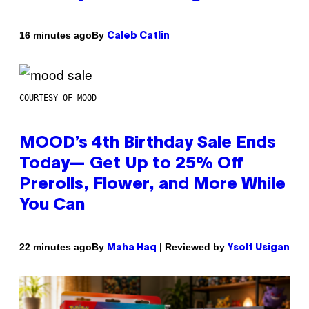
By
16 minutes ago
Caleb Catlin
COURTESY OF MOOD
MOOD’s 4th Birthday Sale Ends
Today— Get Up to 25% Off
Prerolls, Flower, and More While
You Can
By
| Reviewed by
22 minutes ago
Maha Haq
Ysolt Usigan