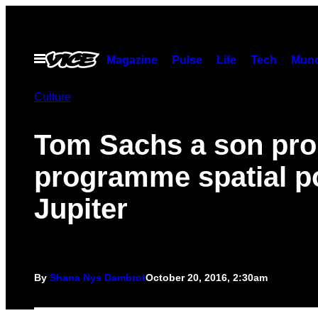
Skip
to
content
Open
Magazine
Pulse
Life
Tech
Munc
Menu
Culture
Tom Sachs a son pro
programme spatial p
Jupiter
By
Shana Nys Dambrot
October 20, 2016, 2:30am