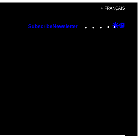
+ FRANÇAIS
Instagram
TikTok
YouTube
Google
Googl
Subscribe
Newsletter
Discover
Top
Posts