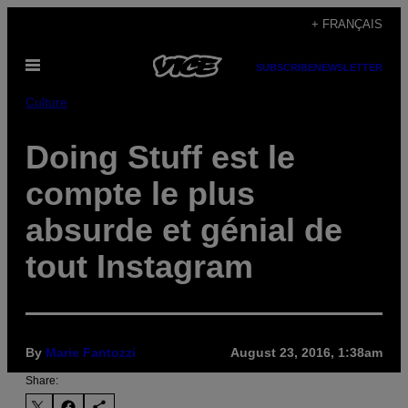
Skip
+ FRANÇAIS
to
Open
content
SUBSCRIBE
NEWSLETTER
Menu
Culture
Doing Stuff est le
compte le plus
absurde et génial de
tout Instagram
By
Marie Fantozzi
August 23, 2016, 1:38am
Share: