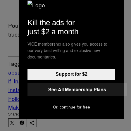
Kill the ads for
Pour voir Dale faire encore tout plein d’autres
just $2 a month
trucs, cliquez
ici
.
VICE membership also gives you access to
our very best writing and exclusive new
documentaries.
Tagged:
absurde
Art
australie
collection
Creators
G
Support for $2
if
Instagram
Mardi
Insta
melbourne
quotidien
video
See All Membership Plans
Follow Us On Discover
Make Us Preferred In Top Stories
Or, continue for free
Share: