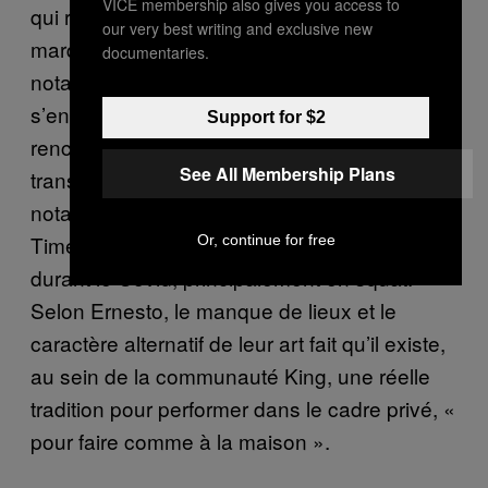
VICE membership also gives you access to
qui reste la porte d’entrée dans ce milieu
our very best writing and exclusive new
marqué par son aspect alternatif. C’est
documentaries.
notamment le cas d’Enby, qui a commencé à
s’entraîner puis à faire des shows en
Support for $2
rencontrant des collectifs et des personnes
See All Membership Plans
trans en squat. Avec Blanket, iels ont
notamment créé le Not Allowed / Glitters
Time, un collectif de drag qui performait
Or, continue for free
durant le Covid, principalement en squat.
Selon Ernesto, le manque de lieux et le
caractère alternatif de leur art fait qu’il existe,
au sein de la communauté King, une réelle
tradition pour performer dans le cadre privé, «
pour faire comme à la maison ».