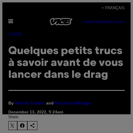
Skip
+ FRANÇAIS
to
Open
content
SUBSCRIBE
NEWSLETTER
Menu
Société
Quelques petits trucs
à savoir avant de vous
lancer dans le drag
By
and
Nicolò Tissier
Nausicaa Mauge
December 13, 2022, 5:24am
Share: