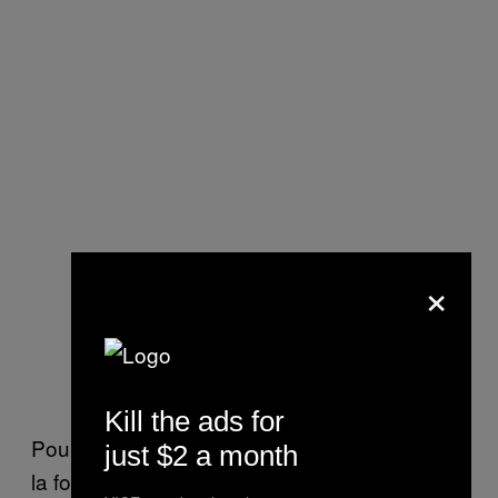
×
Kill the ads for
Pour beaucoup, c’est le squat, à considérer à
just $2 a month
la fois comme un espace physique et culturel,