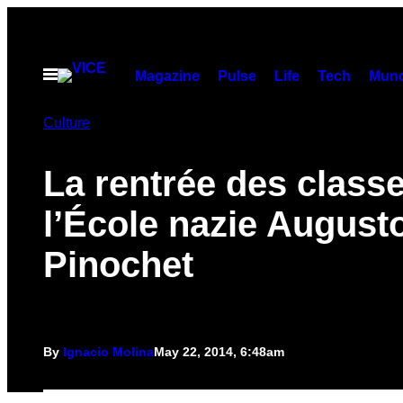
Skip
to
content
Open
Magazine
Pulse
Life
Tech
Munc
Menu
Culture
La rentrée des class
l’École nazie August
Pinochet
By
Ignacio Molina
May 22, 2014, 6:48am