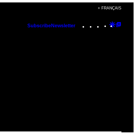
+ FRANÇAIS
Instagram
TikTok
YouTube
Google
Googl
Subscribe
Newsletter
Discover
Top
Posts