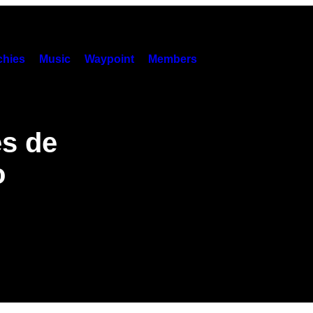
hies
Music
Waypoint
Members
es de
o