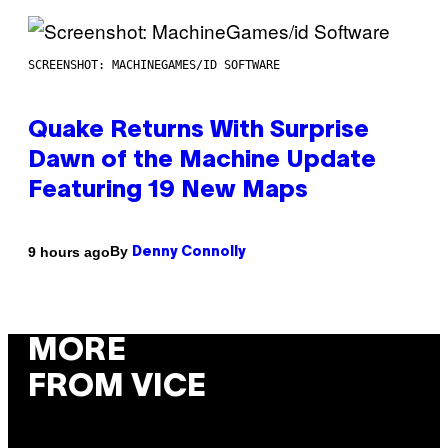
SCREENSHOT: MACHINEGAMES/ID SOFTWARE
Quake Returns With Surprise
Dawn of the Machine Update
Featuring 19 New Maps
By
9 hours ago
Denny Connolly
MORE
FROM VICE