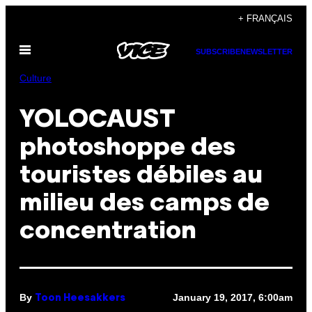
Skip
+ FRANÇAIS
to
Open
content
SUBSCRIBE
NEWSLETTER
Menu
Culture
YOLOCAUST
photoshoppe des
touristes débiles au
milieu des camps de
concentration
By
January 19, 2017, 6:00am
Toon Heesakkers