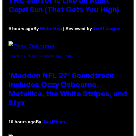
THC Seltzer Is Like an Adult
Capri Sun (That Gets You High)
By
| Reviewed by
9 hours ago
Maha Haq
Ysolt Usigan
PHOTO BY NICK LAHAM/GETTY IMAGES
‘Madden NFL 27’ Soundtrack
Includes Ozzy Osbourne,
Metallica, the White Stripes, and
Styx
By
10 hours ago
Dan Milam