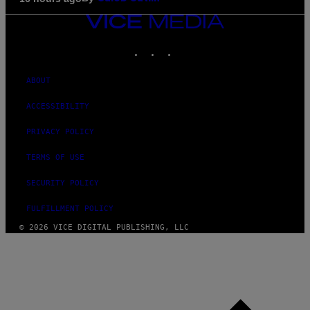
VICE
MEDIA
INSTAGRAM
TIKTOK
YOUTUBE
ABOUT
ACCESSIBILITY
PRIVACY POLICY
TERMS OF USE
SECURITY POLICY
FULFILLMENT POLICY
© 2026 VICE DIGITAL PUBLISHING, LLC