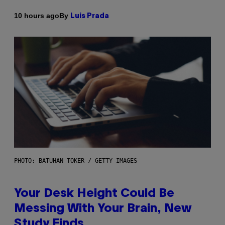
By
10 hours ago
Luis Prada
PHOTO: BATUHAN TOKER / GETTY IMAGES
Your Desk Height Could Be
Messing With Your Brain, New
Study Finds