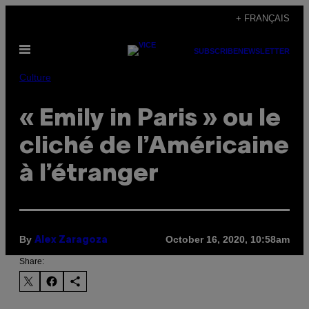
Skip
+ FRANÇAIS
to
Open
content
SUBSCRIBE
NEWSLETTER
Menu
Culture
« Emily in Paris » ou le
cliché de l’Américaine
à l’étranger
By
October 16, 2020, 10:58am
Alex Zaragoza
Share: