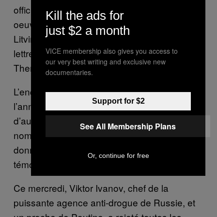
officiers russes des services secrets
Kill the ads for
oeuvrant au Royaume-uni. Marina
just $2 a month
Litvinenko a aussi déclaré avoir reçu une
VICE membership also gives you access to
lettre de la Secrétaire d’État à l’Intérieur,
our very best writing and exclusive new
Theresa May, qui a promis des actes.
documentaries.
L’enquête a eu lieu entre janvier et juillet de
Support for $2
l’année dernière. Elle comprend 34 jours
d’auditions, 62 témoignages oraux, de très
See All Membership Plans
nombreux documents, et des preuves écrites
données par un nombre significatif de
Or, continue for free
témoins.
Ce mercredi, Viktor Ivanov, chef de la
puissante agence anti-drogue de Russie, et
un proche de Poutine, a rejeté toutes les