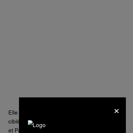
×
Elle demande des sanctions économiques
ciblées, visant des individus comme Poutine
et Patrushev, et elle demande l’expulsion des