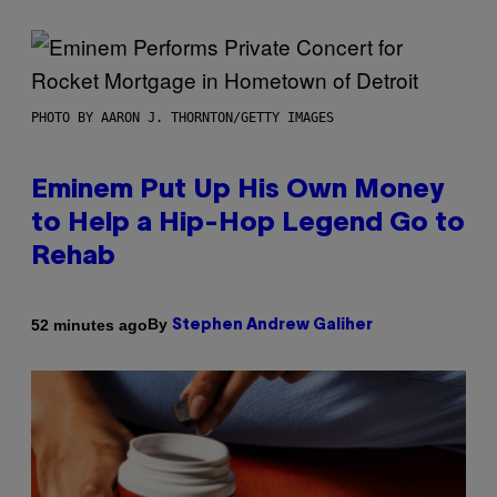
PHOTO BY AARON J. THORNTON/GETTY IMAGES
Eminem Put Up His Own Money
to Help a Hip-Hop Legend Go to
Rehab
By
52 minutes ago
Stephen Andrew Galiher