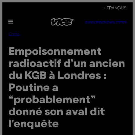
Skip
+ FRANÇAIS
to
Open
content
SUBSCRIBE
NEWSLETTER
Menu
Crime
Empoisonnement
radioactif d’un ancien
du KGB à Londres :
Poutine a
“probablement”
donné son aval dit
l’enquête