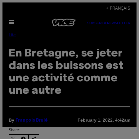
Skip
+ FRANÇAIS
to
Open
content
SUBSCRIBE
NEWSLETTER
Menu
Life
En Bretagne, se jeter
dans les buissons est
une activité comme
une autre
By
February 1, 2022, 4:42am
François Brulé
Share: