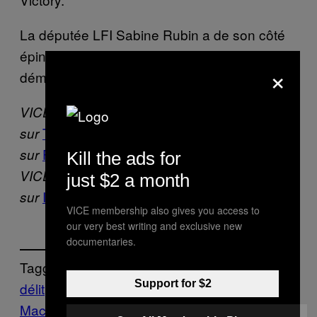
La députée LFI Sabine Rubin a de son côté
épinglé une « surenchère illusoire et
×
démagogique ».
VICE France est aussi
Twitter
Instagram
Facebook
sur
,
,
et
Flipboard.
sur
Kill the ads for
VICE Belgique est
just $2 a month
Instagram
Facebook
.
sur
et
VICE membership also gives you access to
our very best writing and exclusive new
documentaries.
Tagged:
Support for $2
délit
Emmanuel
Macron
FRANCE
harcèlement
harcèlement