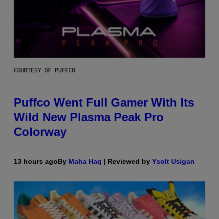
COURTESY OF PUFFCO
Puffco Went Full Gamer With Its
Wild New Plasma Peak Pro
Colorway
13 hours ago
By
Maha Haq
| Reviewed by
Ysolt Usigan