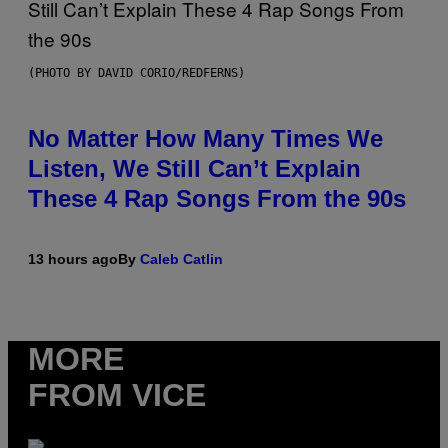
(PHOTO BY DAVID CORIO/REDFERNS)
No Matter How Many Times We
Listen, We Still Can’t Explain
These 4 Rap Songs From the 90s
13 hours ago
By
Caleb Catlin
MORE
FROM VICE