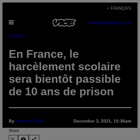
Skip
+ FRANÇAIS
to
Open
content
SUBSCRIBE
NEWSLETTER
Menu
Société
En France, le
harcèlement scolaire
sera bientôt passible
de 10 ans de prison
By
Simon Childs
December 3, 2021, 10:36am
Share: