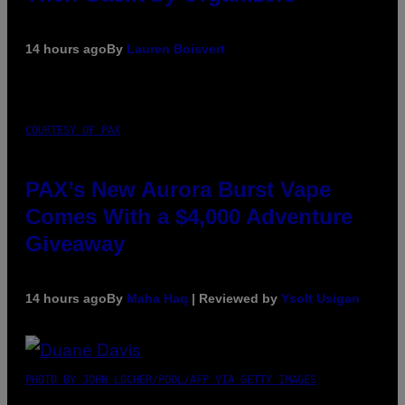
14 hours ago
By
Lauren Boisvert
COURTESY OF PAX
PAX’s New Aurora Burst Vape
Comes With a $4,000 Adventure
Giveaway
14 hours ago
By
Maha Haq
| Reviewed by
Ysolt Usigan
PHOTO BY JOHN LOCHER/POOL/AFP VIA GETTY IMAGES