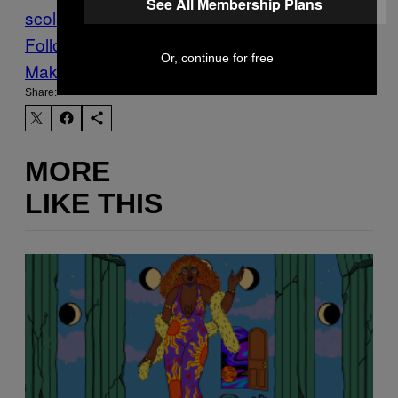
See All Membership Plans
scolaire
suicide
Follow Us On Discover
Or, continue for free
Make Us Preferred In Top Stories
Share:
MORE
LIKE THIS