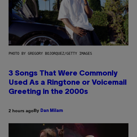
PHOTO BY GREGORY BOJORQUEZ/GETTY IMAGES
3 Songs That Were Commonly
Used As a Ringtone or Voicemail
Greeting in the 2000s
By
2 hours ago
Dan Milam