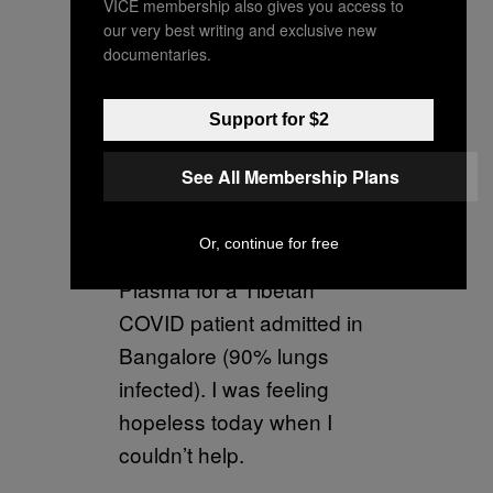
VICE membership also gives you access to
our very best writing and exclusive new
documentaries.
The situation is same
Support for $2
across most of the cities in
See All Membership Plans
India. You are left to fend
for yourself. Spend half of
Or, continue for free
my day today trying to get
Plasma for a Tibetan
COVID patient admitted in
Bangalore (90% lungs
infected). I was feeling
hopeless today when I
couldn’t help.