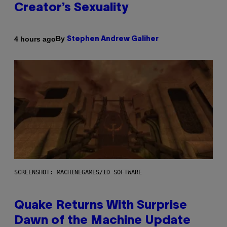
Creator’s Sexuality
By
4 hours ago
Stephen Andrew Galiher
SCREENSHOT: MACHINEGAMES/ID SOFTWARE
Quake Returns With Surprise
Dawn of the Machine Update