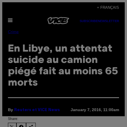
Skip
+ FRANÇAIS
to
Open
content
SUBSCRIBE
NEWSLETTER
Menu
Crime
En Libye, un attentat
suicide au camion
piégé fait au moins 65
morts
By
January 7, 2016, 11:00am
Reuters et VICE News
Share: