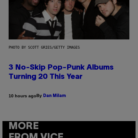
PHOTO BY SCOTT GRIES/GETTY IMAGES
3 No-Skip Pop-Punk Albums
Turning 20 This Year
By
10 hours ago
Dan Milam
MORE
FROM VICE