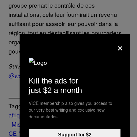
groupe prenait le contrôle de ces
installations, cela leur fournirait un revenu
suffisant pour asseoir leur pouvoir dans la
région, tout en déstabilisant les pourparlers
×
organisés par l’ONU dans le but d’établir un
gouvernement d’unité nationale.
Suivez VICE News sur Twitter :
@vicenewsFR
Kill the ads for
just $2 a month
VICE membership also gives you access to
Tagged:
our very best writing and exclusive new
afrique
attaque
Bombe
conflit
guerre
Libye
documentaries.
Misrata
ONU
pétrole
police
terrorisme
VI
CE News
Support for $2