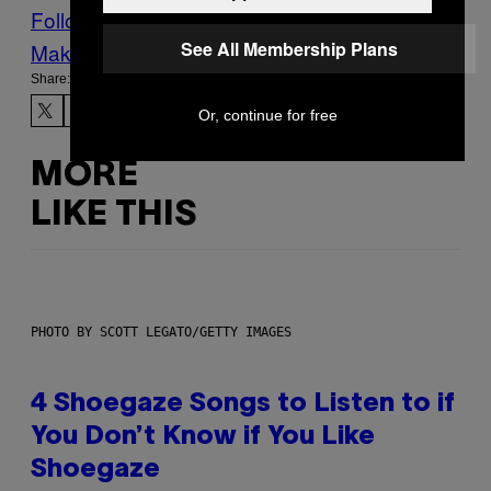
Follow Us On Discover
See All Membership Plans
Make Us Preferred In Top Stories
Share:
Or, continue for free
MORE
LIKE THIS
PHOTO BY SCOTT LEGATO/GETTY IMAGES
4 Shoegaze Songs to Listen to if
You Don’t Know if You Like
Shoegaze