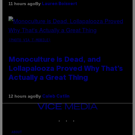
By
11 hours ago
Lauren Boisvert
(PHOTO VIA T-MOBILE)
Monoculture is Dead, and
Lollapalooza Proved Why That’s
Actually a Great Thing
By
12 hours ago
Caleb Catlin
VICE
MEDIA
INSTAGRAM
TIKTOK
YOUTUBE
ABOUT