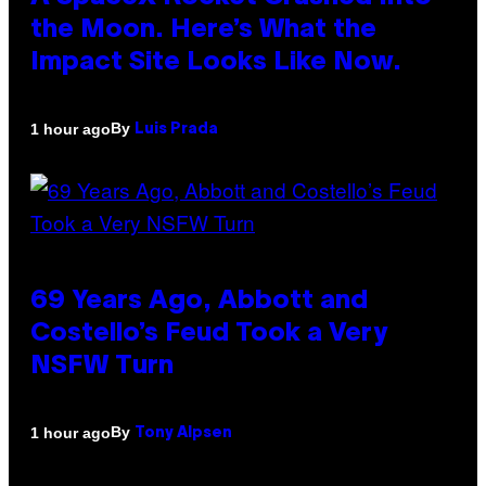
the Moon. Here’s What the
Impact Site Looks Like Now.
By
1 hour ago
Luis Prada
69 Years Ago, Abbott and
Costello’s Feud Took a Very
NSFW Turn
By
1 hour ago
Tony Alpsen