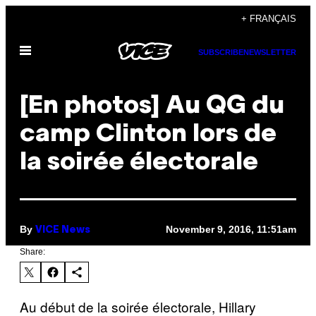
Skip
+ FRANÇAIS
to
Open
content
SUBSCRIBE
NEWSLETTER
Menu
[En photos] Au QG du
camp Clinton lors de
la soirée électorale
By
November 9, 2016, 11:51am
VICE News
Share:
Au début de la soirée électorale, Hillary