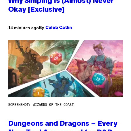
Why Simping Is (Almost) Never
Okay [Exclusive]
By
14 minutes ago
Caleb Catlin
SCREENSHOT: WIZARDS OF THE COAST
Dungeons and Dragons – Every