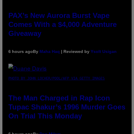
PAX’s New Aurora Burst Vape
Comes With a $4,000 Adventure
Giveaway
6 hours ago
By
Maha Haq
| Reviewed by
Ysolt Usigan
PHOTO BY JOHN LOCHER/POOL/AFP VIA GETTY IMAGES
The Man Charged in Rap Icon
Tupac Shakur’s 1996 Murder Goes
On Trial This Monday
6 hours ago
By
Dan Milam