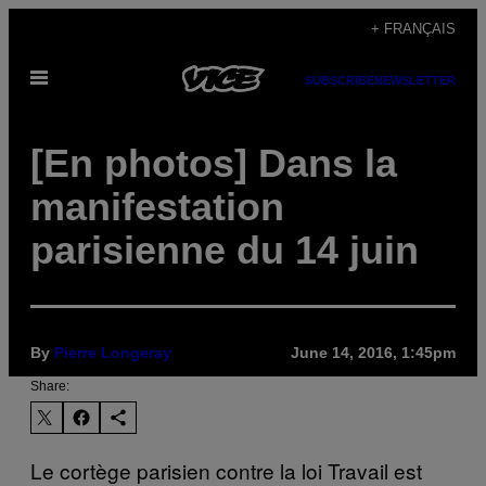
Skip
+ FRANÇAIS
to
Open
content
SUBSCRIBE
NEWSLETTER
Menu
[En photos] Dans la
manifestation
parisienne du 14 juin
By
Pierre Longeray
June 14, 2016, 1:45pm
Share:
Le cortège parisien contre la loi Travail est