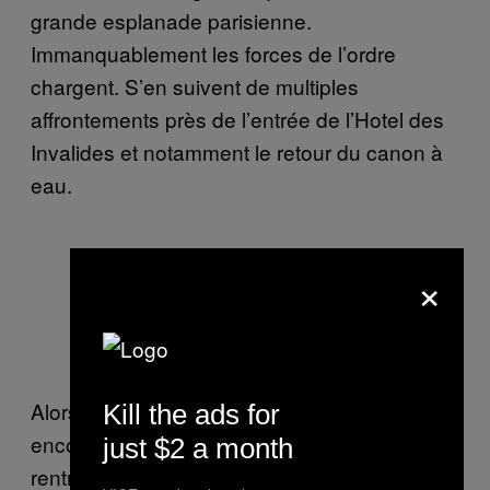
grande esplanade parisienne.
Immanquablement les forces de l’ordre
chargent. S’en suivent de multiples
affrontements près de l’entrée de l’Hotel des
Invalides et notamment le retour du canon à
eau.
×
Le canon à eau est utilisé pour
disperser la foule à l’arrivée du
cortège.
Alors que 19h00 approche, les manifestants
Kill the ads for
encore présents sur la place sont invités à
just $2 a month
rentrer chez eux par les forces de l’ordre