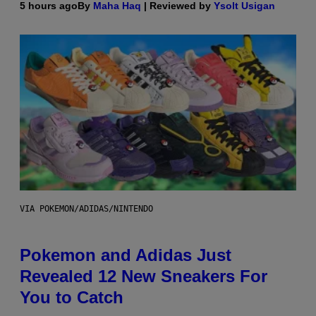
5 hours ago
By
Maha Haq
| Reviewed by
Ysolt Usigan
VIA POKEMON/ADIDAS/NINTENDO
Pokemon and Adidas Just
Revealed 12 New Sneakers For
You to Catch