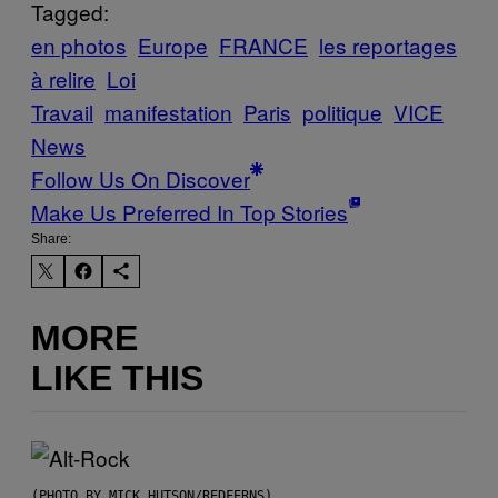
Tagged:
en photos
Europe
FRANCE
les reportages
à relire
Loi
Travail
manifestation
Paris
politique
VICE
News
Follow Us On Discover
Make Us Preferred In Top Stories
Share:
MORE
LIKE THIS
(PHOTO BY MICK HUTSON/REDFERNS)