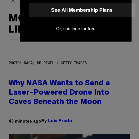
See All Membership Plans
MORE
LIKE THIS
Or, continue for free
PHOTO: NASA; DR PIXEL / GETTY IMAGES
Why NASA Wants to Send a
Laser-Powered Drone Into
Caves Beneath the Moon
By
43 minutes ago
Luis Prada