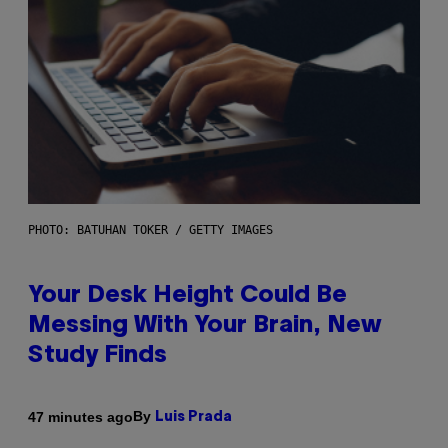
PHOTO: BATUHAN TOKER / GETTY IMAGES
Your Desk Height Could Be
Messing With Your Brain, New
Study Finds
By
47 minutes ago
Luis Prada