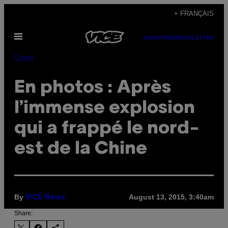
Skip
+ FRANÇAIS
to
Open
content
SUBSCRIBE
NEWSLETTER
Menu
Crime
En photos : Après
l’immense explosion
qui a frappé le nord-
est de la Chine
By
August 13, 2015, 3:40am
VICE News
Share: