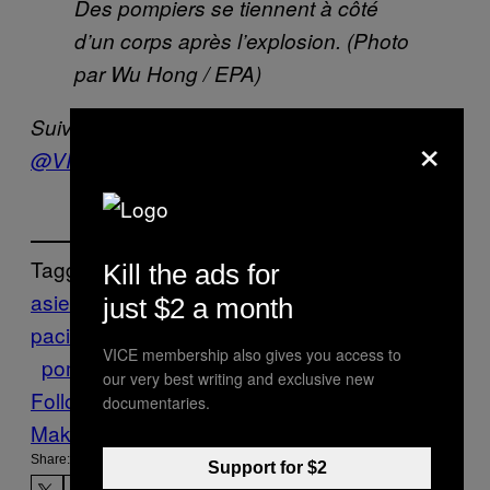
Des pompiers se tiennent à côté
d’un corps après l’explosion. (Photo
par Wu Hong / EPA)
Suivez VICE News sur Twitter :
×
@VICENewsFR
Tagged:
Kill the ads for
asie et
just $2 a month
pacifique
Chine
environnement
explosion
VICE membership also gives you access to
pompiers
Tianjin
VICE News
weibo
our very best writing and exclusive new
Follow Us On Discover
documentaries.
Make Us Preferred In Top Stories
Share:
Support for $2