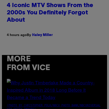
4 Iconic MTV Shows From the
2000s You Definitely Forgot
About
By
4 hours ago
Haley Miller
MORE
FROM VICE
(PHOTO BY CHRISTOPHER POLK/NBCU PHOTO BANK/NBCUNIVERSAL