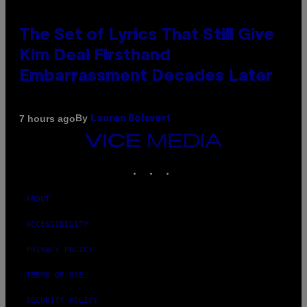
The Set of Lyrics That Still Give
Kim Deal Firsthand
Embarrassment Decades Later
By
7 hours ago
Lauren Boisvert
VICE
MEDIA
INSTAGRAM
TIKTOK
YOUTUBE
ABOUT
ACCESSIBILITY
PRIVACY POLICY
TERMS OF USE
SECURITY POLICY