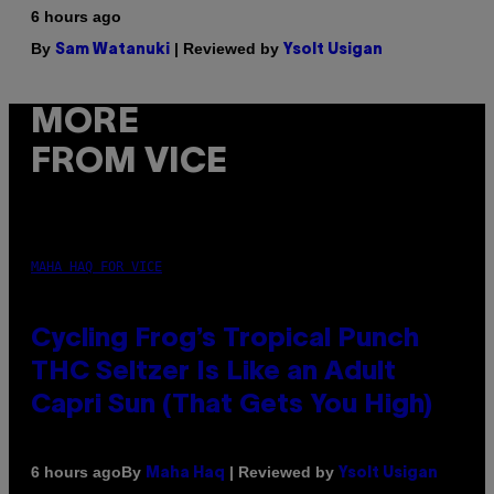
6 hours ago
By
| Reviewed by
Sam Watanuki
Ysolt Usigan
MORE
FROM VICE
MAHA HAQ FOR VICE
Cycling Frog’s Tropical Punch
THC Seltzer Is Like an Adult
Capri Sun (That Gets You High)
By
| Reviewed by
6 hours ago
Maha Haq
Ysolt Usigan