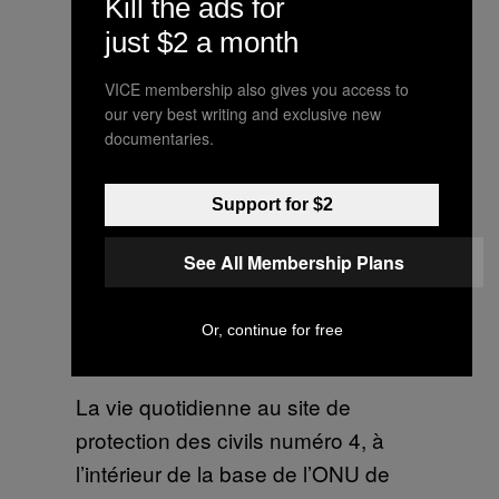
Kill the ads for
de retour de la guerre.
just $2 a month
VICE membership also gives you access to
our very best writing and exclusive new
Achiek ayuen Nhial vient de Bor et
documentaries.
est arrivée à Mingkaman en
décembre 2013. Elle a 7 enfants et
Support for $2
toute sa famille vit ensemble dans
un refuge trop petit. Elle souffre de
See All Membership Plans
maux de têtes chroniques.
Or, continue for free
La vie quotidienne au site de
protection des civils numéro 4, à
l’intérieur de la base de l’ONU de