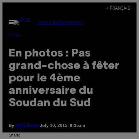
Skip
+ FRANÇAIS
to
Open
Subscribe
Newsletter
content
Menu
Crime
En photos : Pas
grand-chose à fêter
pour le 4ème
anniversaire du
Soudan du Sud
By
July 10, 2015, 8:35am
VICE News
Share: