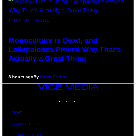
(PHOTO VIA T-MOBILE)
Monoculture is Dead, and
Lollapalooza Proved Why That’s
Actually a Great Thing
8 hours ago
By
Caleb Catlin
VICE
MEDIA
INSTAGRAM
TIKTOK
YOUTUBE
ABOUT
ACCESSIBILITY
PRIVACY POLICY