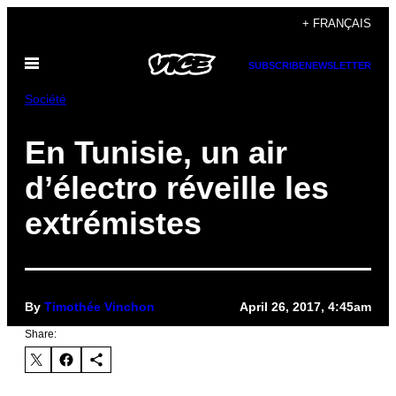
Skip
+ FRANÇAIS
to
Open
content
SUBSCRIBE
NEWSLETTER
Menu
Société
En Tunisie, un air
d’électro réveille les
extrémistes
By
Timothée Vinchon
April 26, 2017, 4:45am
Share: