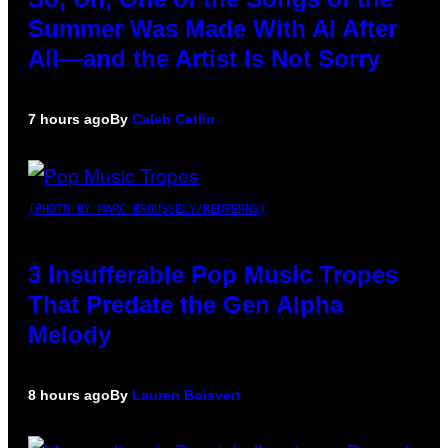
Summer Was Made With AI After
All—and the Artist Is Not Sorry
7 hours ago
By
Caleb Catlin
(PHOTO BY MARC BROUSSELY/REDFERNS)
3 Insufferable Pop Music Tropes
That Predate the Gen Alpha
Melody
8 hours ago
By
Lauren Boisvert