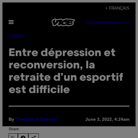
Skip
+ FRANÇAIS
to
Open
content
SUBSCRIBE
NEWSLETTER
Menu
Gaming
Entre dépression et
reconversion, la
retraite d’un esportif
est difficile
By
June 3, 2022, 4:24am
Clémence Duneau
Share: