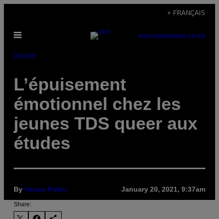
Skip
+ FRANÇAIS
to
Open
content
SUBSCRIBE
NEWSLETTER
Menu
Société
L’épuisement
émotionnel chez les
jeunes TDS queer aux
études
By
Hanna Pallot
January 20, 2021, 9:37am
Share: