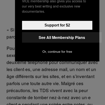
VICE membership also gives you access to
our very best writing and exclusive new
documentaries.
Support for $2
« Si un jour on découvre que t’as été pute, ta
parole n’a plus aucune valeur. » – Élise*
See All Membership Plans
Pour rester anonymes, les travailleur·ses du
Or, continue for free
sexe se créent un alter ego en utilisant un
deuxième téléphone pour communiquer avec
les client·es, une adresse mail, un nom et un
âge différents sur les sites, et en s’inventant
parfois une toute autre vie. Malgré ces
précautions, les TDS vivent avec la peur
constante de tomber nez-à-nez avec un·e
client·e pendant une soirée entre potes, ou