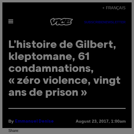
Skip
+ FRANÇAIS
to
Open
content
SUBSCRIBE
NEWSLETTER
Menu
L’histoire de Gilbert,
kleptomane, 61
condamnations,
« zéro violence, vingt
ans de prison »
By
August 23, 2017, 1:00am
Emmanuel Denise
Share: