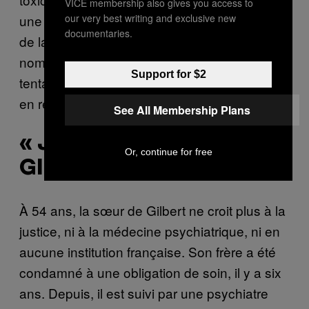
VICE membership also gives you access to
our very best writing and exclusive new
une toxicomanie symptomatique des troubles
documentaries.
de la personnalité ». Il a été hospitalisé à de
nombreuses reprises pour plusieurs
Support for $2
tentatives de suicide graves avec passage
en réanimation.
See All Membership Plans
« J’AI RECHUTÉ. » –
Or, continue for free
GILBERT
À 54 ans, la sœur de Gilbert ne croit plus à la
justice, ni à la médecine psychiatrique, ni en
aucune institution française. Son frère a été
condamné à une obligation de soin, il y a six
ans. Depuis, il est suivi par une psychiatre