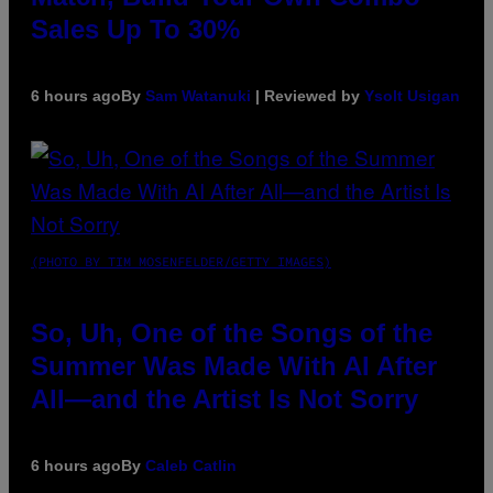
Sales Up To 30%
6 hours ago
By
Sam Watanuki
| Reviewed by
Ysolt Usigan
(PHOTO BY TIM MOSENFELDER/GETTY IMAGES)
So, Uh, One of the Songs of the
Summer Was Made With AI After
All—and the Artist Is Not Sorry
6 hours ago
By
Caleb Catlin