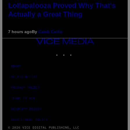
Lollapalooza Proved Why That’s
Actually a Great Thing
7 hours ago
By
Caleb Catlin
VICE
MEDIA
INSTAGRAM
TIKTOK
YOUTUBE
ABOUT
ACCESSIBILITY
PRIVACY POLICY
TERMS OF USE
SECURITY POLICY
FULFILLMENT POLICY
© 2026 VICE DIGITAL PUBLISHING, LLC