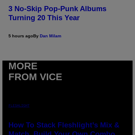
3 No-Skip Pop-Punk Albums
Turning 20 This Year
5 hours ago
By
Dan Milam
MORE
FROM VICE
FLESHLIGHT
How To Stack Fleshlight’s Mix &
Match, Build Your Own Combo