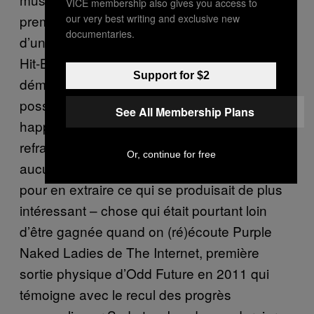
VICE membership also gives you access to
our very best writing and exclusive new
premier album de Syd, Fin, piloté aux côtés
documentaries.
d’une poignée de hitmakers (Rahki Beats,
Hit-Boy, Anthony Kilhoffer) et les premières
Support for $2
démos de Steve Lacy, on tient là
possiblement l’avenir de la soul, celle qui
See All Membership Plans
happe sans en faire trop, ne taille aucun
refrain évident et regarde dans le rétro sans
Or, continue for free
aucunes velléités passéistes, simplement
pour en extraire ce qui se produisait de plus
intéressant – chose qui était pourtant loin
d’être gagnée quand on (ré)écoute Purple
Naked Ladies de The Internet, première
sortie physique d’Odd Future en 2011 qui
témoigne avec le recul des progrès