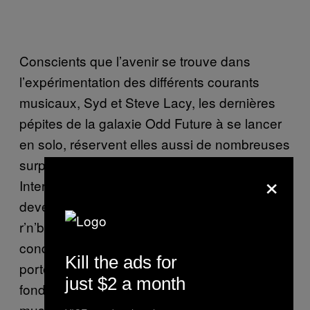
Conscients que l’avenir se trouve dans
l’expérimentation des différents courants
musicaux, Syd et Steve Lacy, les dernières
pépites de la galaxie Odd Future à se lancer
en solo, réservent elles aussi de nombreuses
surprises. Tous les deux issus de The
×
Internet, Syd et Steve Lacy sont en train de
devenir les icônes d’une nouvelle vague
r’n’b/soul, plus nuancée que Pharrell, moins
conquérante que The Weeknd et surtout plus
Kill the ads for
portée sur une imagerie androgyne. Mais, au
just $2 a month
fond, on se fiche des poses, seule compte la
musique. Et, sur ce plan, on est gâté : entre le