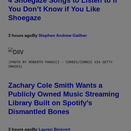
4 Shoegaze Songs to Listen to if
You Don’t Know if You Like
Shoegaze
3 hours ago
By
Stephen Andrew Galiher
(PHOTO BY ROBERTO PANUCCI – CORBIS/CORBIS VIA GETTY
IMAGES)
Zachary Cole Smith Wants a
Publicly Owned Music Streaming
Library Built on Spotify’s
Dismantled Bones
3 hours ago
By
Lauren Boisvert