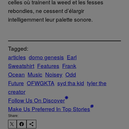
celles où trainent la weed et les fesses
rebondies, ne cessent d’élargir
intelligemment leur palette sonore.
Tagged:
articles
domo genesis
Earl
Sweatshirt
Features
Frank
Ocean
Music
Noisey
Odd
Future
OFWGKTA
syd tha kid
tyler the
creator
Follow Us On Discover
Make Us Preferred In Top Stories
Share: