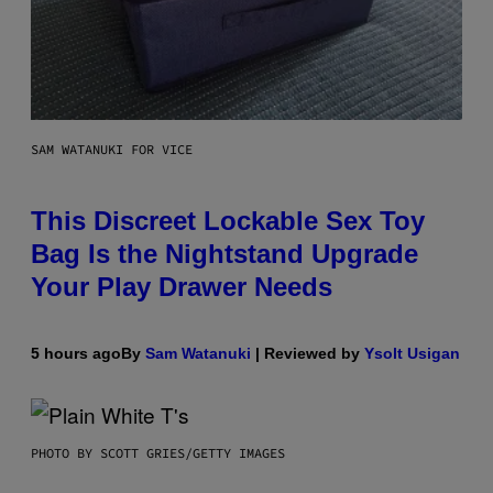
SAM WATANUKI FOR VICE
This Discreet Lockable Sex Toy
Bag Is the Nightstand Upgrade
Your Play Drawer Needs
5 hours ago
By
Sam Watanuki
| Reviewed by
Ysolt Usigan
PHOTO BY SCOTT GRIES/GETTY IMAGES