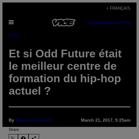
Skip
+ FRANÇAIS
to
Open
content
SUBSCRIBE
NEWSLETTER
Menu
Music
Et si Odd Future était
le meilleur centre de
formation du hip-hop
actuel ?
By
Maxime Delcourt
March 21, 2017, 5:25am
Share: