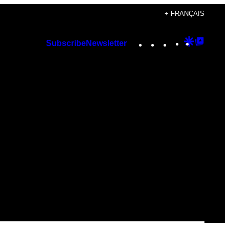
+ FRANÇAIS
Instagram
TikTok
YouTube
Google
Googl
Subscribe
Newsletter
Discover
Top
Posts