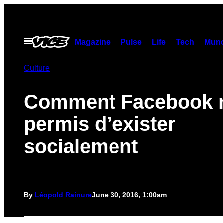
Skip
to
content
Open
Magazine
Pulse
Life
Tech
Munc
Menu
Culture
Comment Facebook 
permis d’exister
socialement
By
Léopold Rainure
June 30, 2016, 1:00am