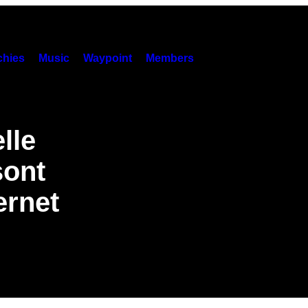
hies
Music
Waypoint
Members
lle
sont
ernet