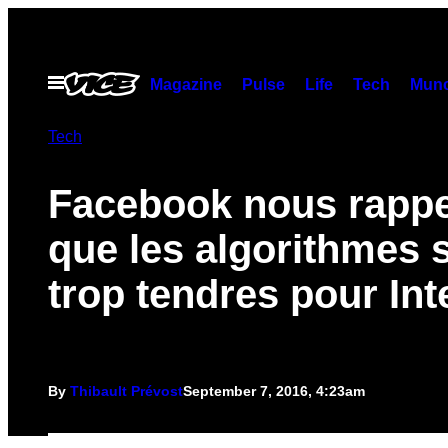
Skip
to
content
Open
Magazine
Pulse
Life
Tech
Munc
Menu
Tech
Facebook nous rappe
que les algorithmes 
trop tendres pour Int
By
Thibault Prévost
September 7, 2016, 4:23am