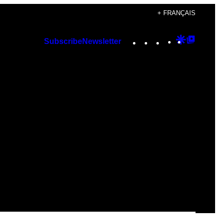
+ FRANÇAIS
Instagram
TikTok
YouTube
Google
Googl
Subscribe
Newsletter
Discover
Top
Posts