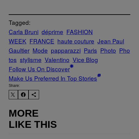
Tagged:
Carla Bruni
déprime
FASHION
WEEK
FRANCE
haute couture
Jean Paul
Gaultier
Mode
papparazzi
Paris
Photo
Pho
tos
stylisme
Valentino
Vice Blog
Follow Us On Discover
Make Us Preferred In Top Stories
Share:
MORE
LIKE THIS