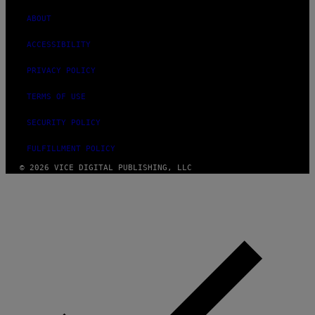
ABOUT
ACCESSIBILITY
PRIVACY POLICY
TERMS OF USE
SECURITY POLICY
FULFILLMENT POLICY
© 2026 VICE DIGITAL PUBLISHING, LLC