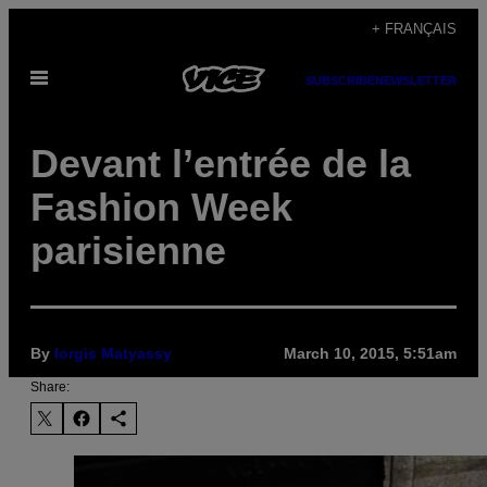
Skip
+ FRANÇAIS
to
Open
content
SUBSCRIBE
NEWSLETTER
Menu
Devant l’entrée de la
Fashion Week
parisienne
By
Iorgis Matyassy
March 10, 2015, 5:51am
Share: