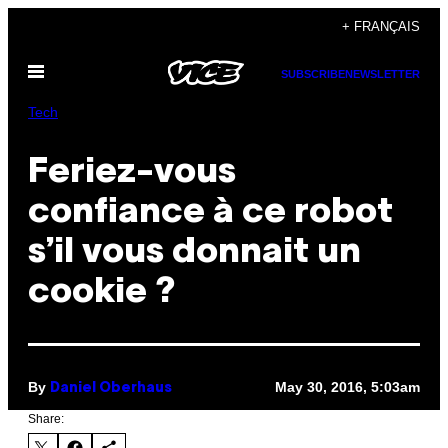
Skip
+ FRANÇAIS
to
Open
content
SUBSCRIBE
NEWSLETTER
Menu
Tech
Feriez-vous
confiance à ce robot
s’il vous donnait un
cookie ?
By
May 30, 2016, 5:03am
Daniel Oberhaus
Share: