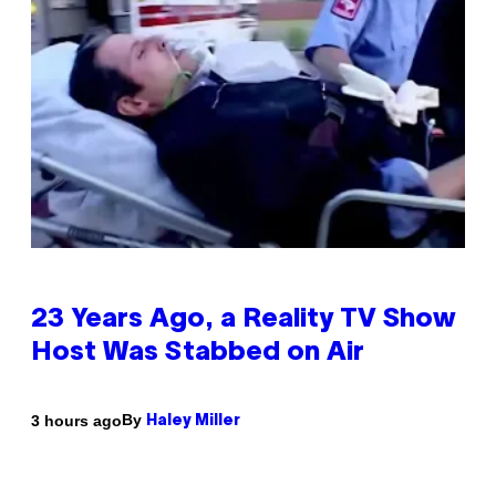
23 Years Ago, a Reality TV Show
Host Was Stabbed on Air
By
3 hours ago
Haley Miller