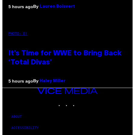
By
5 hours ago
Lauren Boisvert
PHOTO: E!
It’s Time for WWE to Bring Back
‘Total Divas’
By
5 hours ago
Haley Miller
VICE
MEDIA
INSTAGRAM
TIKTOK
YOUTUBE
ABOUT
ACCESSIBILITY