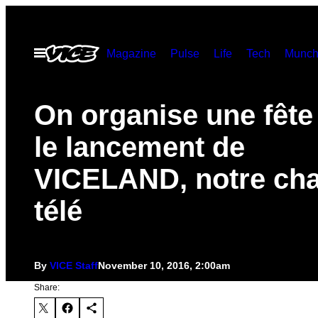
Skip
to
Open
Magazine
Pulse
Life
Tech
Munch
content
Menu
On organise une fête
le lancement de
VICELAND, notre cha
télé
By
VICE Staff
November 10, 2016, 2:00am
Share: