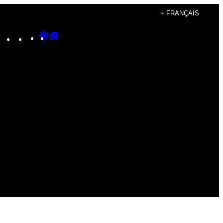
+ FRANÇAIS
Instagram
TikTok
YouTube
Google
Google
Discover
Top
Posts