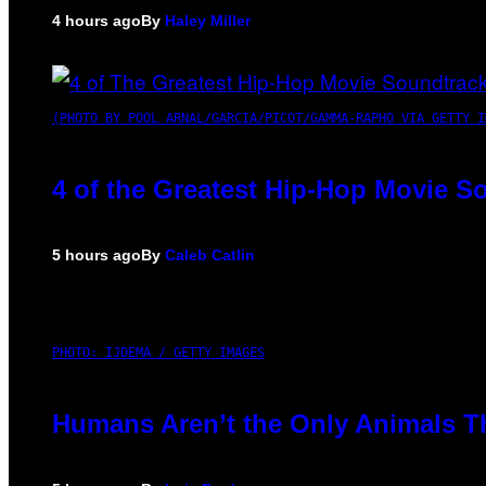
4 hours ago
By
Haley Miller
(PHOTO BY POOL ARNAL/GARCIA/PICOT/GAMMA-RAPHO VIA GETTY I
4 of the Greatest Hip-Hop Movie S
5 hours ago
By
Caleb Catlin
PHOTO: IJDEMA / GETTY IMAGES
Humans Aren’t the Only Animals T