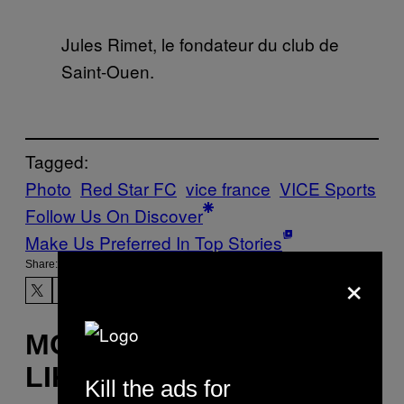
Jules Rimet, le fondateur du club de
Saint-Ouen.
Tagged:
Photo
Red Star FC
vice france
VICE Sports
Follow Us On Discover
Make Us Preferred In Top Stories
Share:
×
MORE
LIKE THIS
Kill the ads for