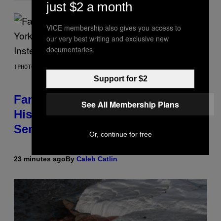
just $2 a month
VICE membership also gives you access to
our very best writing and exclusive new
documentaries.
(PHOTO BY JASON KEMPIN/GETTY IMAGES)
Support for $2
Fans Are Claiming Usher Skipped
See All Membership Plans
His New York Performance and
Sent in a Lookalike Instead
Or, continue for free
23 minutes ago
By
Caleb Catlin