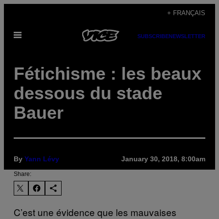
Skip
+ FRANÇAIS
to
Open
content
SUBSCRIBE
NEWSLETTER
Menu
Fétichisme : les beaux
dessous du stade
Bauer
By
Yann Lévy
January 30, 2018, 8:00am
Share:
C’est une évidence que les mauvaises