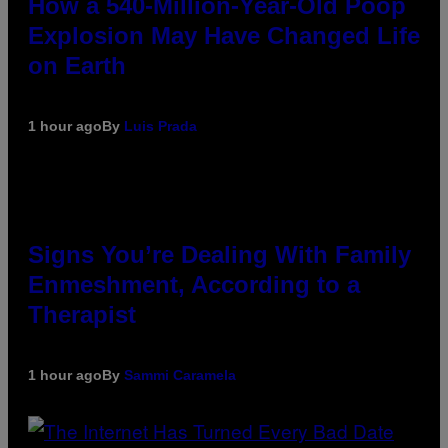
How a 540-Million-Year-Old Poop
Explosion May Have Changed Life
on Earth
1 hour ago
By
Luis Prada
Signs You’re Dealing With Family
Enmeshment, According to a
Therapist
1 hour ago
By
Sammi Caramela