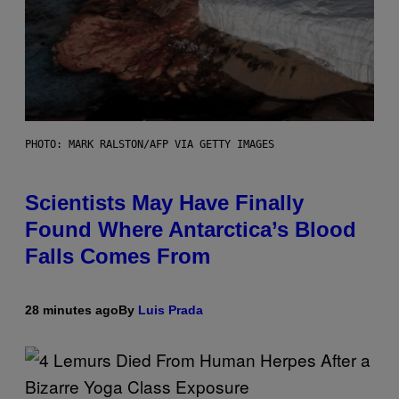
PHOTO: MARK RALSTON/AFP VIA GETTY IMAGES
Scientists May Have Finally
Found Where Antarctica’s Blood
Falls Comes From
28 minutes ago
By
Luis Prada