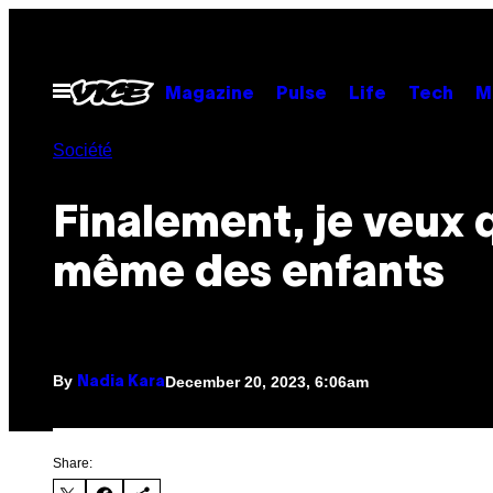
Skip
to
content
Open
Magazine
Pulse
Life
Tech
M
Menu
Société
Finalement, je veux
même des enfants
By
December 20, 2023, 6:06am
Nadia Kara
Share: