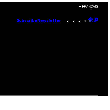
+ FRANÇAIS
Instagram
TikTok
YouTube
Google
Goog
Subscribe
Newsletter
Discove
Top
Posts