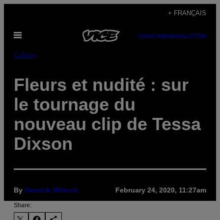
Skip
+ FRANÇAIS
to
Open
content
SUBSCRIBE
NEWSLETTER
Menu
Culture
Fleurs et nudité : sur
le tournage du
nouveau clip de Tessa
Dixson
By
Hendrik Wittock
February 24, 2020, 11:27am
Share: