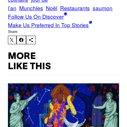
l’an
Munchies
Noël
Restaurants
saumon
Follow Us On Discover
Make Us Preferred In Top Stories
Share:
MORE
LIKE THIS