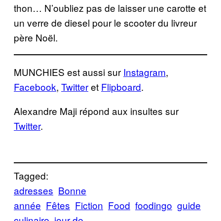
thon… N’oubliez pas de laisser une carotte et
un verre de diesel pour le scooter du livreur
père Noël.
MUNCHIES est aussi sur
Instagram
,
Facebook
,
Twitter
et
Flipboard
.
Alexandre Maji répond aux insultes sur
Twitter
.
Tagged:
adresses
Bonne
année
Fêtes
Fiction
Food
foodingo
guide
culinaire
jour de