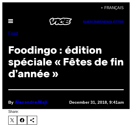
Skip
+ FRANÇAIS
to
Open
content
SUBSCRIBE
NEWSLETTER
Menu
Food
Foodingo : édition
spéciale « Fêtes de fin
d’année »
By
December 31, 2018, 9:41am
Alexandre Maji
Share: