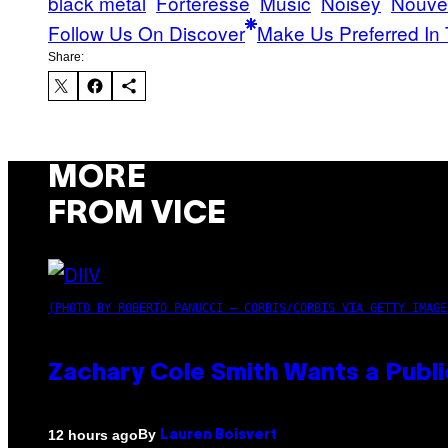
black metal
Forteresse
Music
Noisey
Nouve
Follow Us On Discover
Make Us Preferred In 
Share:
MORE
FROM VICE
(PHOTO BY ROBERTO PANUCCI – CORBIS/CORBIS VIA GETTY IMAGE
Zachary Cole Smith Wants a Publi
By
12 hours ago
Lauren Boisvert