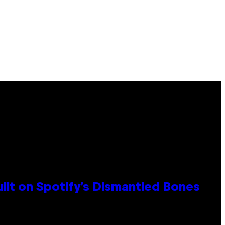
ilt on Spotify’s Dismantled Bones