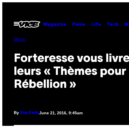
Skip
to
content
Open
Magazine
Pulse
Life
Tech
M
Menu
Music
Forteresse vous livr
leurs « Thèmes pour 
Rébellion »
By
June 21, 2016, 9:45am
Kim Kelly