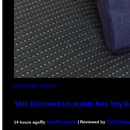
SAM WATANUKI FOR VICE
This Discreet Lockable Sex Toy 
By
| Reviewed by
14 hours ago
Sam Watanuki
Ysolt Usig