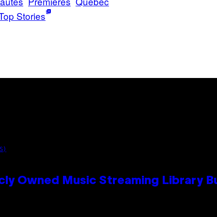
autés
Premieres
Quebec
Top Stories
S)
cly Owned Music Streaming Library Bu