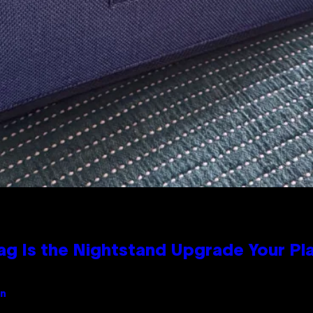
Bag Is the Nightstand Upgrade Your P
an