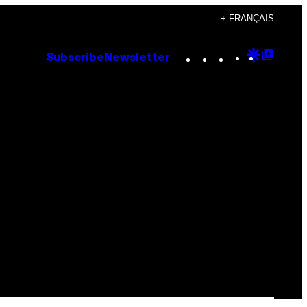
+ FRANÇAIS
Instagram
TikTok
YouTube
Google
Goog
Subscribe
Newsletter
Discove
Top
Posts